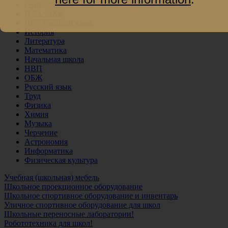
География
ИЗО, МХК
Иностранный язык
История
Литература
Математика
Начальная школа
НВП
ОБЖ
Русский язык
Труд
Физика
Химия
Музыка
Черчение
Астрономия
Информатика
Физическая культура
Учебная (школьная) мебель
Школьное проекционное оборудование
Школьное спортивное оборудование и инвентарь
Уличное спортивное оборудование для школ
Школьные переносные лаборатории!
Робототехника для школ!