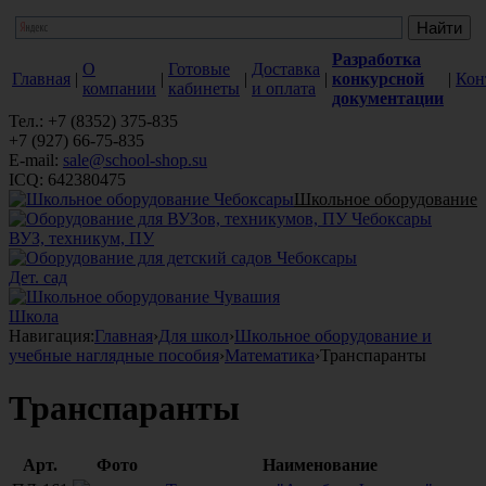
Разработка
О
Готовые
Доставка
Главная
|
|
|
|
конкурсной
|
Кон
компании
кабинеты
и оплата
документации
Тел.: +7 (8352) 375-835
+7 (927) 66-75-835
E-mail:
sale@school-shop.su
ICQ: 642380475
Школьное оборудование
ВУЗ, техникум, ПУ
Дет. сад
Школа
Навигация:
Главная
›
Для школ
›
Школьное оборудование и
учебные наглядные пособия
›
Математика
›
Транспаранты
Транспаранты
Арт.
Фото
Наименование