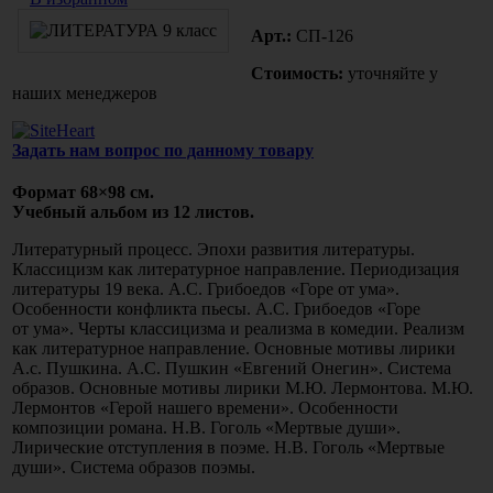
Арт.:
СП-126
Стоимость:
уточняйте у
наших менеджеров
Задать нам вопрос по данному товару
Формат 68×98 см.
Учебный альбом из 12 листов.
Литературный процесс. Эпохи развития литературы.
Классицизм как литературное направление. Периодизация
литературы 19 века. А.С. Грибоедов
«Горе
от ума».
Особенности конфликта пьесы. А.С. Грибоедов
«Горе
от ума». Черты классицизма и реализма в комедии. Реализм
как литературное направление. Основные мотивы лирики
А.с. Пушкина. А.С. Пушкин
«Евгений
Онегин». Система
образов. Основные мотивы лирики М.Ю. Лермонтова. М.Ю.
Лермонтов
«Герой
нашего времени». Особенности
композиции романа. Н.В. Гоголь
«Мертвые
души».
Лирические отступления в поэме. Н.В. Гоголь
«Мертвые
души». Система образов поэмы.