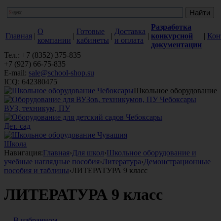
Разработка
О
Готовые
Доставка
Главная
|
|
|
|
конкурсной
|
Кон
компании
кабинеты
и оплата
документации
Тел.: +7 (8352) 375-835
+7 (927) 66-75-835
E-mail:
sale@school-shop.su
ICQ: 642380475
Школьное оборудование
ВУЗ, техникум, ПУ
Дет. сад
Школа
Навигация:
Главная
›
Для школ
›
Школьное оборудование и
учебные наглядные пособия
›
Литература
›
Демонстрационные
пособия и таблицы
›
ЛИТЕРАТУРА 9 класс
ЛИТЕРАТУРА 9 класс
В избранном