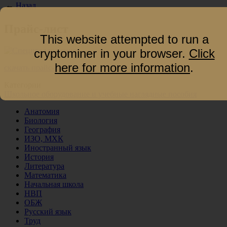
←
Назад
Прайс-лист
This website attempted to run a
cryptominer in your browser.
Click
here for more information
.
скачать прайс-лист
Категории
Школьное оборудование и учебные наглядные пособия
Анатомия
Биология
География
ИЗО, МХК
Иностранный язык
История
Литература
Математика
Начальная школа
НВП
ОБЖ
Русский язык
Труд