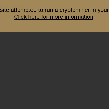
вумя муфтами;
site attempted to run a cryptominer in your
и газовая горелка, водяная баня – стакан ВН (В–250) для горяче
Click here for more information
.