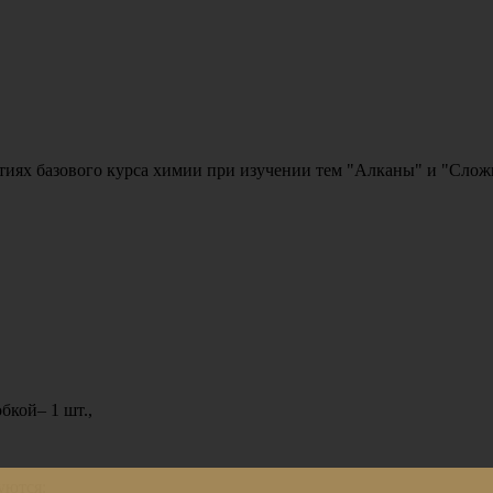
тиях базового курса химии при изучении тем "Алканы" и "Сложн
бкой– 1 шт.,
уются: