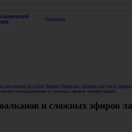
а конкурсной
|
Контакты
ации
ые наглядные пособия
›
Химия
›
Приборы, наборы посуды и принад
учения галоидоалканов и сложных эфиров лабораторный
доалканов и сложных эфиров л