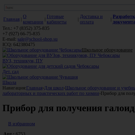
О
Готовые
Доставка и
Разработк
Главная
|
|
|
|
компании
кабинеты
оплата
документ
Тел.: +7 (8352) 375-835
+7 (927) 66-75-835
E-mail:
sale@school-shop.su
ICQ: 642380475
Школьное оборудование
ВУЗ, техникум, ПУ
Дет. сад
Школа
Навигация:
Главная
›
Для школ
›
Школьное оборудование и учебн
лабораторных и практических работ по химии
›
Прибор для пол
Прибор для получения галои
В избранном
Арт.:
6753