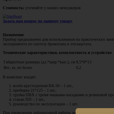
Стоимость:
уточняйте у наших менеджеров
Задать нам вопрос по данному товару
Назначение
Прибор предназначен для использования на практических заня
эксперимента по синтезу бромэтана и этилацетата.
Технические характеристики, комплектность и устройство
Габаритные размеры (дл.*шир.*выс.), см
8,5*8*13
Вес, кг, не более
0,2
В комплект входят:
колба круглодонная КК-50 – 1 шт.,
пробирка 21*125 – 1 шт.,
трубка ПВХ с тремя чашками-насадками и резиновой про
стакан ПП – 1 шт.,
руководство по эксплуатации – 1 шт.
При проведении лабораторной работы дополнительно использ