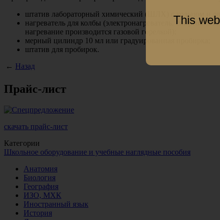
штатив лабораторный химический (ШЛХ) с кольцом и д
This web
нагреватель для колбы (электронагреватель, спиртовка ил
нагревание производится газовой горелкой);
мерный цилиндр 10 мл или градуированная пробирка;
штатив для пробирок.
←
Назад
Прайс-лист
скачать прайс-лист
Категории
Школьное оборудование и учебные наглядные пособия
Анатомия
Биология
География
ИЗО, МХК
Иностранный язык
История