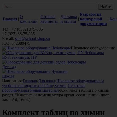
Разработка
О
Готовые
Доставка
Главная
|
|
|
|
конкурсной
|
Кон
компании
кабинеты
и оплата
документации
Тел.: +7 (8352) 375-835
+7 (927) 66-75-835
E-mail:
sale@school-shop.su
ICQ: 642380475
Школьное оборудование
ВУЗ, техникум, ПУ
Дет. сад
Школа
Навигация:
Главная
›
Для школ
›
Школьное оборудование и
учебные наглядные пособия
›
Химия
›
Печатные
пособия
›
Раздаточный материал
›
Комплект таблиц по химии
раздат. "Классиф. и номенклатура орган. соединений"(цвет.,
лам., А4, 16шт.)
Комплект таблиц по химии