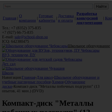
Разработка
О
Готовые
Доставка
Главная
|
|
|
|
конкурсной
|
Кон
компании
кабинеты
и оплата
документации
Тел.: +7 (8352) 375-835
+7 (927) 66-75-835
E-mail:
sale@school-shop.su
ICQ: 642380475
Школьное оборудование
ВУЗ, техникум, ПУ
Дет. сад
Школа
Навигация:
Главная
›
Для школ
›
Школьное оборудование и
учебные наглядные пособия
›
Химия
›
Обучающие
диски
›
Компакт-диск "Металлы побочных подгрупп" (13
опытов, 41 мин.) (DVD)
Компакт-диск "Металлы