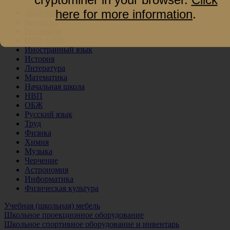
here for more information
.
Анатомия
Биология
География
ИЗО, МХК
Иностранный язык
История
Литература
Математика
Начальная школа
НВП
ОБЖ
Русский язык
Труд
Физика
Химия
Музыка
Черчение
Астрономия
Информатика
Физическая культура
Учебная (школьная) мебель
Школьное проекционное оборудование
Школьное спортивное оборудование и инвентарь