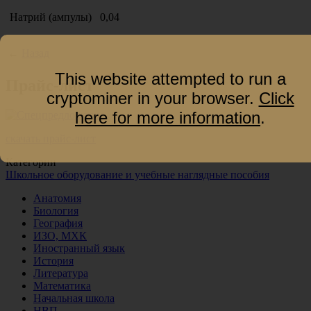
Натрий (ампулы)
0,04
←
Назад
This website attempted to run a
Прайс-лист
cryptominer in your browser.
Click
here for more information
.
скачать прайс-лист
Категории
Школьное оборудование и учебные наглядные пособия
Анатомия
Биология
География
ИЗО, МХК
Иностранный язык
История
Литература
Математика
Начальная школа
НВП