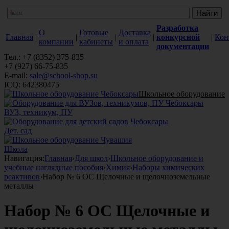
Разработка
О
Готовые
Доставка
Главная
|
|
|
|
конкурсной
|
Кон
компании
кабинеты
и оплата
документации
Тел.: +7 (8352) 375-835
+7 (927) 66-75-835
E-mail:
sale@school-shop.su
ICQ: 642380475
Школьное оборудование
ВУЗ, техникум, ПУ
Дет. сад
Школа
Навигация:
Главная
›
Для школ
›
Школьное оборудование и
учебные наглядные пособия
›
Химия
›
Наборы химических
реактивов
›
Набор № 6 ОС Щелочные и щелочноземельные
металлы
Набор № 6 ОС Щелочные и