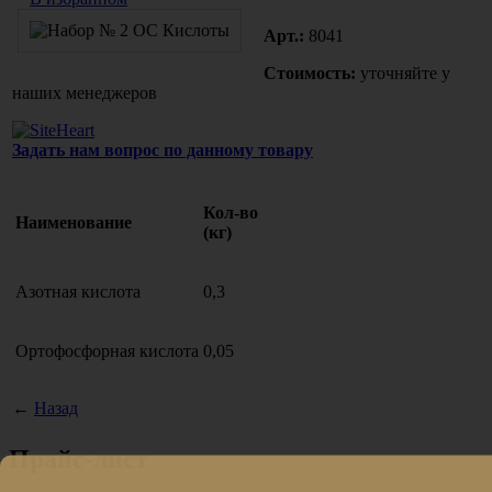
Арт.:
8041
Стоимость:
уточняйте у
наших менеджеров
Задать нам вопрос по данному товару
Кол-во
Наименование
(кг)
Азотная кислота
0,3
Ортофосфорная кислота
0,05
←
Назад
Прайс-лист