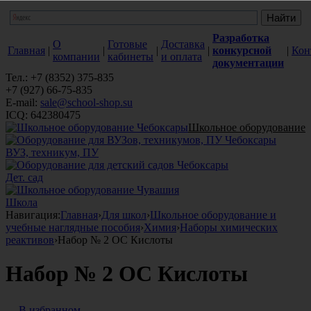
Разработка
О
Готовые
Доставка
Главная
|
|
|
|
конкурсной
|
Кон
компании
кабинеты
и оплата
документации
Тел.: +7 (8352) 375-835
+7 (927) 66-75-835
E-mail:
sale@school-shop.su
ICQ: 642380475
Школьное оборудование
ВУЗ, техникум, ПУ
Дет. сад
Школа
Навигация:
Главная
›
Для школ
›
Школьное оборудование и
учебные наглядные пособия
›
Химия
›
Наборы химических
реактивов
›
Набор № 2 ОС Кислоты
Набор № 2 ОС Кислоты
В избранном