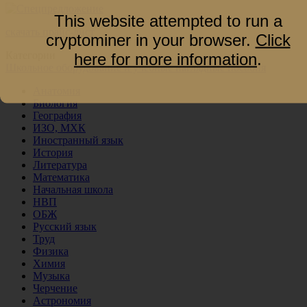
This website attempted to run a
скачать прайс-лист
cryptominer in your browser.
Click
Категории
here for more information
.
Школьное оборудование и учебные наглядные пособия
Анатомия
Биология
География
ИЗО, МХК
Иностранный язык
История
Литература
Математика
Начальная школа
НВП
ОБЖ
Русский язык
Труд
Физика
Химия
Музыка
Черчение
Астрономия