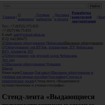
Разработка
О
Готовые
Доставка
Главная
|
|
|
|
конкурсной
|
Кон
компании
кабинеты
и оплата
документации
Тел.: +7 (8352) 375-835
+7 (927) 66-75-835
E-mail:
sale@school-shop.su
ICQ: 642380475
Школьное оборудование
ВУЗ, техникум, ПУ
Дет. сад
Школа
Навигация:
Главная
›
Для школ
›
Школьное оборудование и
учебные наглядные пособия
›
География
›
Стенды и
тематические доски
›
Стенд-лента «Выдающиеся
путешественники и ученые-географы»
Стенд-лента «Выдающиеся