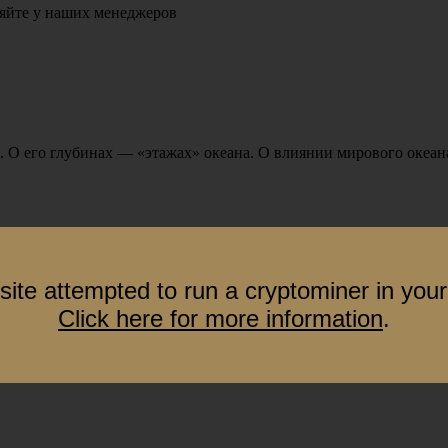
яйте у наших менеджеров
. О его глубинах —
«этажах
» океана. О влиянии мирового океа
site attempted to run a cryptominer in your
Click here for more information
.