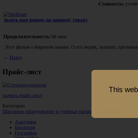
Стоимость:
уточн
Задать нам вопрос по данному товару
Продолжительность:
68 мин.
Этот фильм о мировом океане. О его морях, заливах, проливах
←
Назад
Прайс-лист
This web
скачать прайс-лист
Категории
Школьное оборудование и учебные наглядные пособия
Анатомия
Биология
География