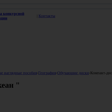
а конкурсной
|
Контакты
ации
ые наглядные пособия
›
География
›
Обучающие диски
›
Компакт-дис
кеан "