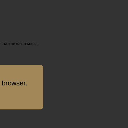
на на климат земли…
 browser.