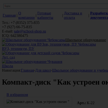
О
Готовые
Доставка и
Разработк
Главная
|
|
|
|
компании
кабинеты
оплата
документ
Тел.: +7 (8352) 375-835
+7 (927) 66-75-835
E-mail:
sale@school-shop.su
ICQ: 642380475
Школьное оборудование
ВУЗ, техникум, ПУ
Дет. сад
Школа
Навигация:
Главная
›
Для школ
›
Школьное оборудование и учебн
Компакт-диск "Как устроен о
В избранном
Арт.:
К-22