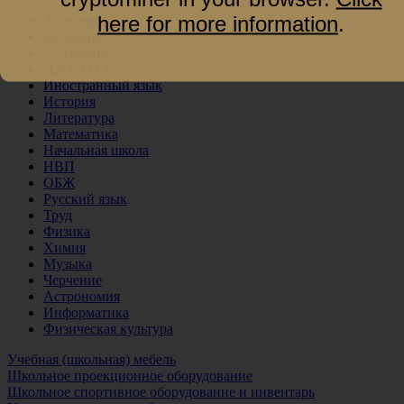
here for more information
.
Анатомия
Биология
География
ИЗО, МХК
Иностранный язык
История
Литература
Математика
Начальная школа
НВП
ОБЖ
Русский язык
Труд
Физика
Химия
Музыка
Черчение
Астрономия
Информатика
Физическая культура
Учебная (школьная) мебель
Школьное проекционное оборудование
Школьное спортивное оборудование и инвентарь