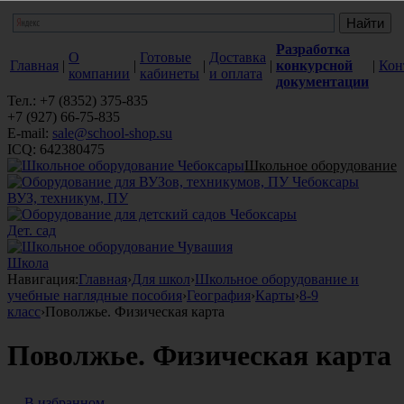
Разработка
О
Готовые
Доставка
Главная
|
|
|
|
конкурсной
|
Кон
компании
кабинеты
и оплата
документации
Тел.: +7 (8352) 375-835
+7 (927) 66-75-835
E-mail:
sale@school-shop.su
ICQ: 642380475
Школьное оборудование
ВУЗ, техникум, ПУ
Дет. сад
Школа
Навигация:
Главная
›
Для школ
›
Школьное оборудование и
учебные наглядные пособия
›
География
›
Карты
›
8-9
класс
›
Поволжье. Физическая карта
Поволжье. Физическая карта
В избранном