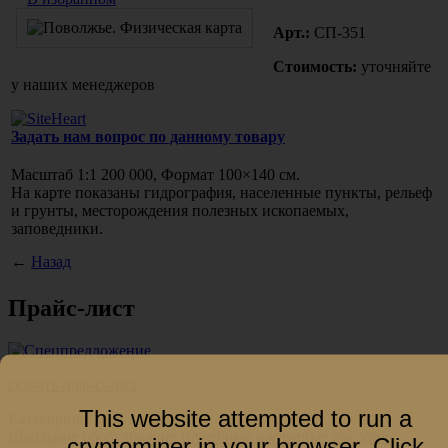
Арт.:
СП-351
Стоимость:
уточняйте
у наших менеджеров
Задать нам вопрос по данному товару
Масштаб 1:1 200 000, Формат 100×140 см.
На карте показаны гидрография, населенные пункты, рельеф
и грунты, месторождения полезных ископаемых,
заповедники.
←
Назад
Прайс-лист
скачать прайс-лист
This website attempted to run a
Категории
Школьное оборудование и учебные наглядные пособия
cryptominer in your browser.
Click