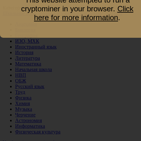
cryptominer in your browser.
Click
Категории
Школьное оборудование и учебные наглядные пособия
here for more information
.
Анатомия
Биология
География
ИЗО, МХК
Иностранный язык
История
Литература
Математика
Начальная школа
НВП
ОБЖ
Русский язык
Труд
Физика
Химия
Музыка
Черчение
Астрономия
Информатика
Физическая культура