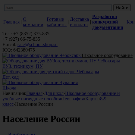
Разработка
О
Готовые
Доставка
Главная
|
|
|
|
конкурсной
|
Кон
компании
кабинеты
и оплата
документации
Тел.: +7 (8352) 375-835
+7 (927) 66-75-835
E-mail:
sale@school-shop.su
ICQ: 642380475
Школьное оборудование
ВУЗ, техникум, ПУ
Дет. сад
Школа
Навигация:
Главная
›
Для школ
›
Школьное оборудование и
учебные наглядные пособия
›
География
›
Карты
›
8-9
класс
›
Население России
Население России
В избранном