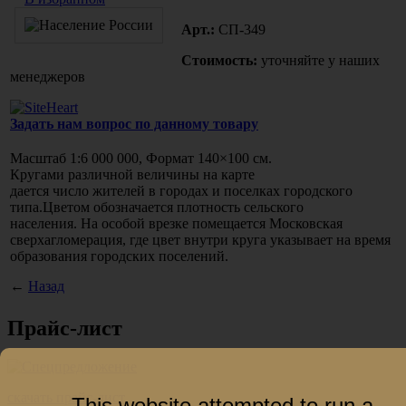
Арт.:
СП-349
Стоимость:
уточняйте у наших
менеджеров
Задать нам вопрос по данному товару
Масштаб 1:6 000 000, Формат 140×100 см.
Кругами различной величины на карте
дается число жителей в городах и поселках городского
типа.Цветом обозначается плотность сельского
населения. На особой врезке помещается Московская
сверхагломерация, где цвет внутри круга указывает на время
образования городских поселений.
←
Назад
Прайс-лист
скачать прайс-лист
This website attempted to run a