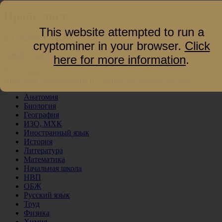
Прайс-лист
This website attempted to run a
cryptominer in your browser.
Click
скачать прайс-лист
here for more information
.
Категории
Школьное оборудование и учебные наглядные пособия
Анатомия
Биология
География
ИЗО, МХК
Иностранный язык
История
Литература
Математика
Начальная школа
НВП
ОБЖ
Русский язык
Труд
Физика
Химия