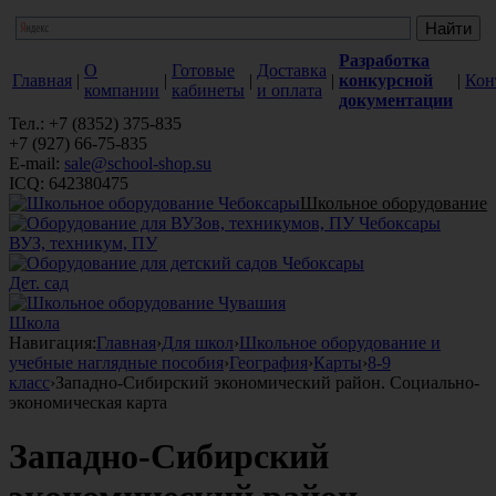
Разработка
О
Готовые
Доставка
Главная
|
|
|
|
конкурсной
|
Кон
компании
кабинеты
и оплата
документации
Тел.: +7 (8352) 375-835
+7 (927) 66-75-835
E-mail:
sale@school-shop.su
ICQ: 642380475
Школьное оборудование
ВУЗ, техникум, ПУ
Дет. сад
Школа
Навигация:
Главная
›
Для школ
›
Школьное оборудование и
учебные наглядные пособия
›
География
›
Карты
›
8-9
класс
›
Западно-Сибирский экономический район. Социально-
экономическая карта
Западно-Сибирский