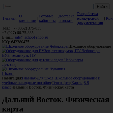
Разработка
О
Готовые
Доставка
Главная
|
|
|
|
конкурсной
|
Кон
компании
кабинеты
и оплата
документации
Тел.: +7 (8352) 375-835
+7 (927) 66-75-835
E-mail:
sale@school-shop.su
ICQ: 642380475
Школьное оборудование
ВУЗ, техникум, ПУ
Дет. сад
Школа
Навигация:
Главная
›
Для школ
›
Школьное оборудование и
учебные наглядные пособия
›
География
›
Карты
›
8-9
класс
›
Дальний Восток. Физическая карта
Дальний Восток. Физическая
карта