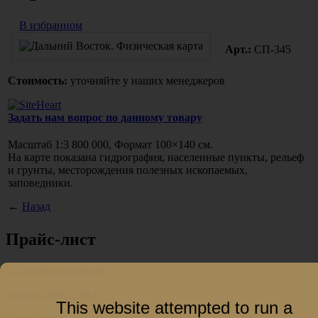
В избранном
Арт.:
СП-345
Стоимость:
уточняйте у наших менеджеров
Задать нам вопрос по данному товару
Масштаб 1:3 800 000, Формат 100×140 см.
На карте показана гидрография, населенные пункты, рельеф
и грунты, месторождения полезных ископаемых,
заповедники.
←
Назад
Прайс-лист
скачать прайс-лист
This website attempted to run a
Категории