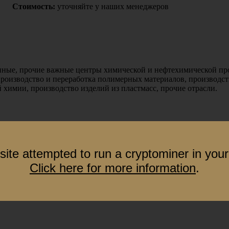
Стоимость:
уточняйте у наших менеджеров
упные, прочие важные центры химической и нефтехимической п
оизводство и переработка полимерных материалов, производств
 химии, производство изделий из пластмасс, прочие отрасли.
site attempted to run a cryptominer in your
Click here for more information
.