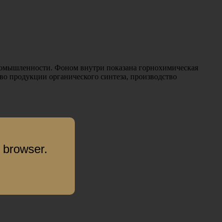
ромышленности. Фоном внутри показана горнохимическая
о продукции органического синтеза, производство
 browser.