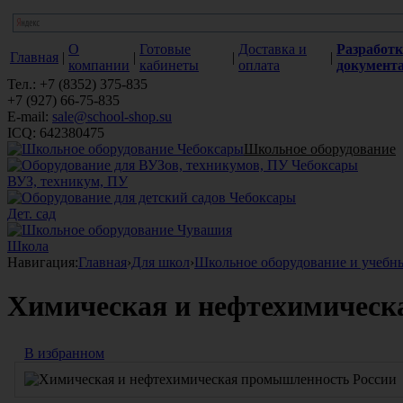
О
Готовые
Доставка и
Разработк
Главная
|
|
|
|
компании
кабинеты
оплата
документ
Тел.: +7 (8352) 375-835
+7 (927) 66-75-835
E-mail:
sale@school-shop.su
ICQ: 642380475
Школьное оборудование
ВУЗ, техникум, ПУ
Дет. сад
Школа
Навигация:
Главная
›
Для школ
›
Школьное оборудование и учебн
Химическая и нефтехимическ
В избранном