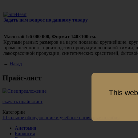
Задать нам вопрос по данному товару
Масштаб 1:6 000 000, Формат 140×100 см.
Кругами разных размеров на карте показаны крупнейшие, кр
промышленность, производство продукции основной химии, пр
лакокрасочной продукции, синтетических красителей, бытовой
←
Назад
Прайс-лист
This web
скачать прайс-лист
Категории
Школьное оборудование и учебные наглядные пособия
Анатомия
Биология