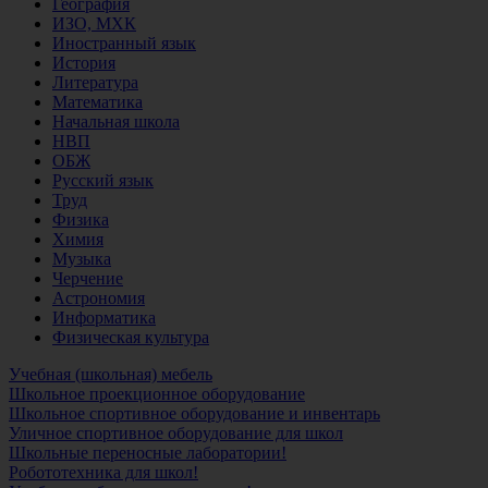
География
ИЗО, МХК
Иностранный язык
История
Литература
Математика
Начальная школа
НВП
ОБЖ
Русский язык
Труд
Физика
Химия
Музыка
Черчение
Астрономия
Информатика
Физическая культура
Учебная (школьная) мебель
Школьное проекционное оборудование
Школьное спортивное оборудование и инвентарь
Уличное спортивное оборудование для школ
Школьные переносные лаборатории!
Робототехника для школ!