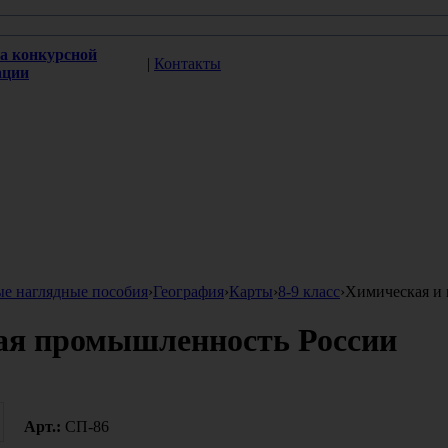
а конкурсной
|
Контакты
ации
ые наглядные пособия
›
География
›
Карты
›
8-9 класс
›
Химическая и
ая промышленность России
Арт.:
СП-86