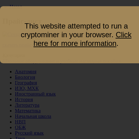
←
Назад
Прайс-лист
This website attempted to run a
cryptominer in your browser.
Click
here for more information
.
скачать прайс-лист
Категории
Школьное оборудование и учебные наглядные пособия
Анатомия
Биология
География
ИЗО, МХК
Иностранный язык
История
Литература
Математика
Начальная школа
НВП
ОБЖ
Русский язык
Труд