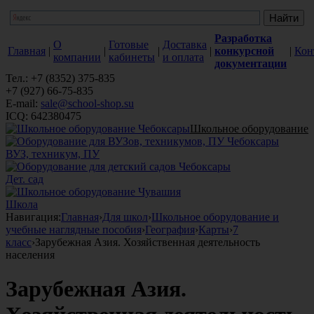
Разработка
О
Готовые
Доставка
Главная
|
|
|
|
конкурсной
|
Кон
компании
кабинеты
и оплата
документации
Тел.: +7 (8352) 375-835
+7 (927) 66-75-835
E-mail:
sale@school-shop.su
ICQ: 642380475
Школьное оборудование
ВУЗ, техникум, ПУ
Дет. сад
Школа
Навигация:
Главная
›
Для школ
›
Школьное оборудование и
учебные наглядные пособия
›
География
›
Карты
›
7
класс
›
Зарубежная Азия. Хозяйственная деятельность
населения
Зарубежная Азия.