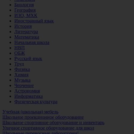
Биология
География
ИЗО, МХК
Иностранный язык
История
Литература
Математика
Начальная школа
НВП
ОБЖ
Русский язык
Труд
Физика
Химия
Музыка
Черчение
Астрономия
Информатика
Физическая культура
Учебная (школьная) мебель
Школьное проекционное оборудование
Школьное спортивное оборудование и инвентарь
Уличное спортивное оборудование для школ
Школьные переносные лаборатории!