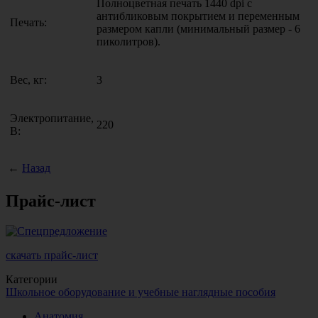
Полноцветная печать 1440 dpi с
антибликовым покрытием и переменным
Печать:
размером капли (минимальный размер - 6
пиколитров).
Вес, кг:
3
Электропитание,
220
В:
←
Назад
Прайс-лист
скачать прайс-лист
Категории
Школьное оборудование и учебные наглядные пособия
Анатомия