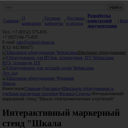
Разработка
О
Готовые
Доставка
Главная
|
|
|
|
конкурсной
|
Кон
компании
кабинеты
и оплата
документации
Тел.: +7 (8352) 375-835
+7 (927) 66-75-835
E-mail:
sale@school-shop.su
ICQ: 642380475
Школьное оборудование
ВУЗ, техникум, ПУ
Дет. сад
Школа
Навигация:
Главная
›
Для школ
›
Школьное оборудование и
учебные наглядные пособия
›
Физика
›
Стенды
›
Интерактивный
маркерный стенд "Шкала электромагнитных излучений"
Интерактивный маркерный
стенд "Шкала