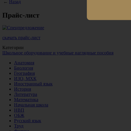
←
Назад
Прайс-лист
скачать прайс-лист
Категории
Школьное оборудование и учебные наглядные пособия
Анатомия
Биология
География
ИЗО, МХК
Иностранный язык
История
Литература
Математика
Начальная школа
НВП
ОБЖ
Русский язык
Труд