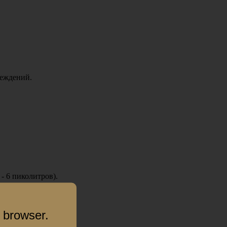
реждений.
- 6 пиколитров).
 browser.