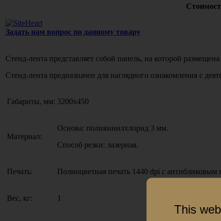
Стоимост
Задать нам вопрос по данному товару
Стенд-лента представляет собой панель, на которой размещен
Стенд-лента предназначен для наглядного ознакомления с дея
Габариты, мм:
3200х450
Основа: поливинилхлорид 3 мм.
Материал:
Способ резки: лазерная.
Печать:
Полноцветная печать 1440 dpi с антибликовым
Вес, кг:
1
This web