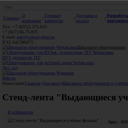
О
Готовые
Доставка и
Разработк
Главная
|
|
|
|
компании
кабинеты
оплата
документ
Тел.: +7 (8352) 375-835
+7 (927) 66-75-835
E-mail:
sale@school-shop.su
ICQ: 642380475
Школьное оборудование
ВУЗ, техникум, ПУ
Дет. сад
Школа
Навигация:
Главная
›
Для школ
›
Школьное оборудование и учебн
Стенд-лента "Выдающиеся у
В избранном
Арт.:
ФИ-