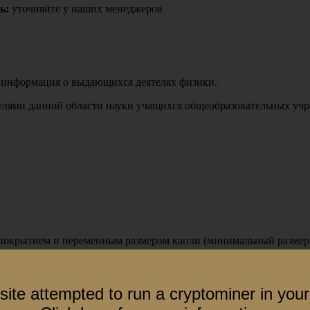
ь:
уточняйте у наших менеджеров
а информация о выдающихся деятелях физики.
телями данной области науки учащихся общеобразовательных уч
 покрытием и переменным размером капли (минимальный размер 
site attempted to run a cryptominer in your