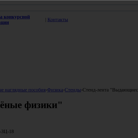
а конкурсной
|
Контакты
ации
ые наглядные пособия
›
Физика
›
Стенды
›
Стенд-лента "Выдающиес
чёные физики"
ЗЦ-18