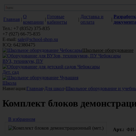
О
Готовые
Доставка и
Разработк
Главная
|
|
|
|
компании
кабинеты
оплата
документ
Тел.: +7 (8352) 375-835
+7 (927) 66-75-835
E-mail:
sale@school-shop.su
ICQ: 642380475
Школьное оборудование
ВУЗ, техникум, ПУ
Дет. сад
Школа
Навигация:
Главная
›
Для школ
›
Школьное оборудование и учебн
Комплект блоков демонстраци
В избранном
Арт.:
ФИ-