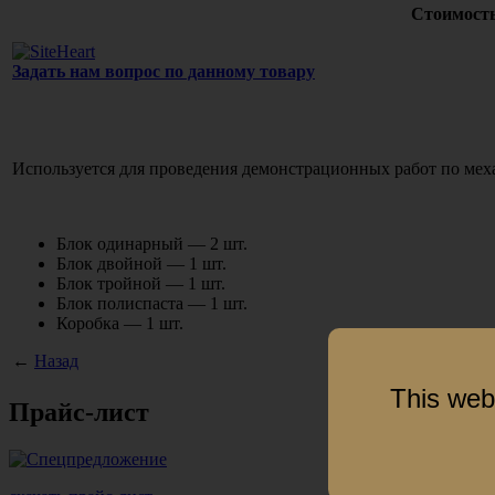
Стоимость
Задать нам вопрос по данному товару
Используется для проведения демонстрационных работ по меха
Блок одинарный — 2 шт.
Блок двойной — 1 шт.
Блок тройной — 1 шт.
Блок полиспаста — 1 шт.
Коробка — 1 шт.
←
Назад
This web
Прайс-лист