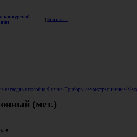
а конкурсной
|
Контакты
ации
ые наглядные пособия
›
Физика
›
Приборы демонстрационные
›
Мех
онный (мет.)
3296