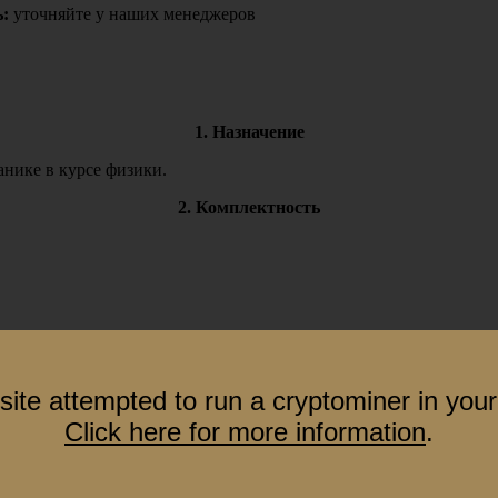
:
уточняйте у наших менеджеров
1. Назначение
нике в курсе физики.
2. Комплектность
site attempted to run a cryptominer in your
Click here for more information
.