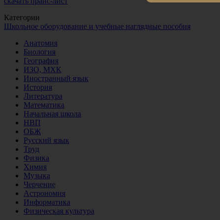
скачать прайс-лист
Категории
Школьное оборудование и учебные наглядные пособия
Анатомия
Биология
География
ИЗО, МХК
Иностранный язык
История
Литература
Математика
Начальная школа
НВП
ОБЖ
Русский язык
Труд
Физика
Химия
Музыка
Черчение
Астрономия
Информатика
Физическая культура