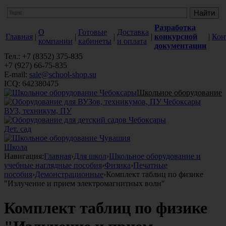
Разработка
О
Готовые
Доставка
Главная
|
|
|
|
конкурсной
|
Кон
компании
кабинеты
и оплата
документации
Тел.: +7 (8352) 375-835
+7 (927) 66-75-835
E-mail:
sale@school-shop.su
ICQ: 642380475
Школьное оборудование
ВУЗ, техникум, ПУ
Дет. сад
Школа
Навигация:
Главная
›
Для школ
›
Школьное оборудование и
учебные наглядные пособия
›
Физика
›
Печатные
пособия
›
Демонстрационные
›
Комплект таблиц по физике
"Излучение и прием электромагнитных волн"
Комплект таблиц по физике