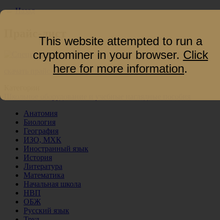
←
Назад
Прайс-лист
This website attempted to run a
cryptominer in your browser.
Click
here for more information
.
скачать прайс-лист
Категории
Школьное оборудование и учебные наглядные пособия
Анатомия
Биология
География
ИЗО, МХК
Иностранный язык
История
Литература
Математика
Начальная школа
НВП
ОБЖ
Русский язык
Труд