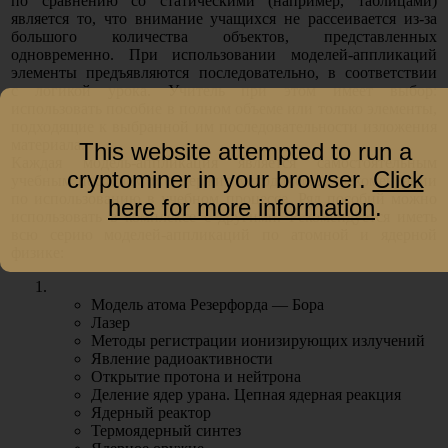
по сравнению со статическими
(например
, таблицами)
является то, что внимание учащихся не рассеивается из-за
большого количества объектов, представленных
одновременно. При использовании моделей-аппликаций
элементы предъявляются последовательно, в соответствии
с логикой урока. Учитель при этом имеет выбор:
использовать пособие в полном объеме или только элементы,
подходящие к выбранной им последовательности изложения
материала.
This website attempted to run a
Каждая модель-аппликация является самостоятельным
cryptominer in your browser.
Click
учебным пособием и содержит методические рекомендации
по использованию в учебном процессе. Ряд пособий можно
here for more information
.
использовать в комплексе с другими. Рекомендуется иметь
всю серию моделей-аппликаций по атомной и ядерной
физике:
Модель атома Резерфорда — Бора
Лазер
Методы регистрации ионизирующих излучений
Явление радиоактивности
Открытие протона и нейтрона
Деление ядер урана. Цепная ядерная реакция
Ядерный реактор
Термоядерный синтез