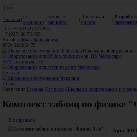
О
Готовые
Доставка и
Разработк
Главная
|
|
|
|
компании
кабинеты
оплата
документ
Тел.: +7 (8352) 375-835
+7 (927) 66-75-835
E-mail:
sale@school-shop.su
ICQ: 642380475
Школьное оборудование
ВУЗ, техникум, ПУ
Дет. сад
Школа
Навигация:
Главная
›
Для школ
›
Школьное оборудование и учебн
Комплект таблиц по физике "
В избранном
Арт.:
ФИ-