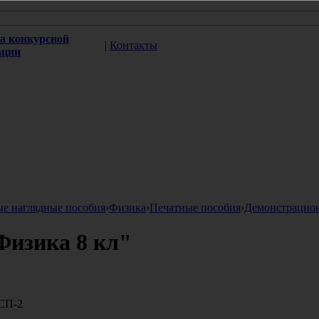
а конкурсной
|
Контакты
ации
ые наглядные пособия
›
Физика
›
Печатные пособия
›
Демонстрацио
Физика 8 кл"
СП-2