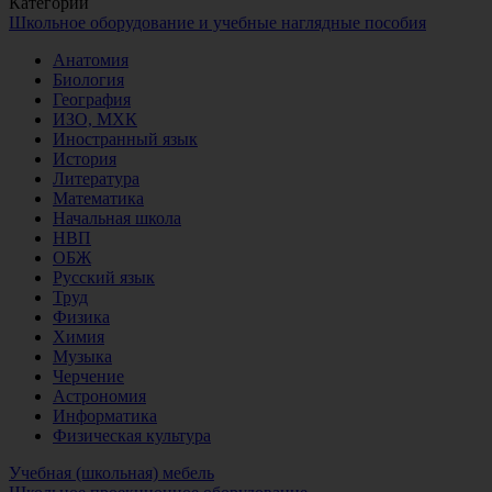
Категории
Школьное оборудование и учебные наглядные пособия
Анатомия
Биология
География
ИЗО, МХК
Иностранный язык
История
Литература
Математика
Начальная школа
НВП
ОБЖ
Русский язык
Труд
Физика
Химия
Музыка
Черчение
Астрономия
Информатика
Физическая культура
Учебная (школьная) мебель