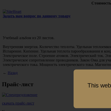
Стоимость
Задать нам вопрос по данному товару
Учебный альбом из 20 листов.
Внутренняя энергия. Количество теплоты. Удельная теплоемкос
Испарение. Кипение. Удельная теплота парообразования и конд
Электрическое поле. Строение атомов. Электрический ток. Эл
Электрическое сопротивление проводников. Закон Ома для уча
электрического тока. Мощность электрического тока. Магнитн
←
Назад
Прайс-лист
This web
скачать прайс-лист