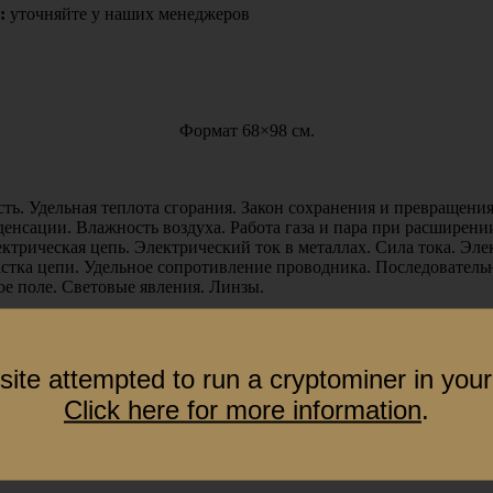
:
уточняйте у наших менеджеров
Формат 68×98 см.
ть. Удельная теплота сгорания. Закон сохранения и превращени
енсации. Влажность воздуха. Работа газа и пара при расширении
ектрическая цепь. Электрический ток в металлах. Сила тока. Эл
стка цепи. Удельное сопротивление проводника. Последователь
ое поле. Световые явления. Линзы.
site attempted to run a cryptominer in your
Click here for more information
.