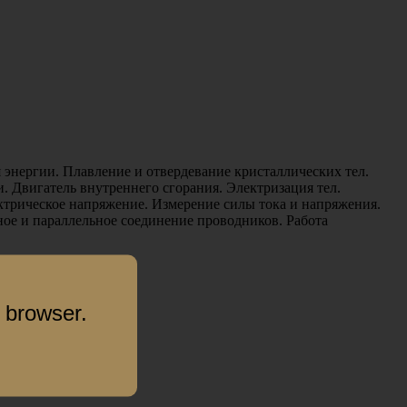
я энергии. Плавление и отвердевание кристаллических тел.
. Двигатель внутреннего сгорания. Электризация тел.
ектрическое напряжение. Измерение силы тока и напряжения.
ное и параллельное соединение проводников. Работа
 browser.