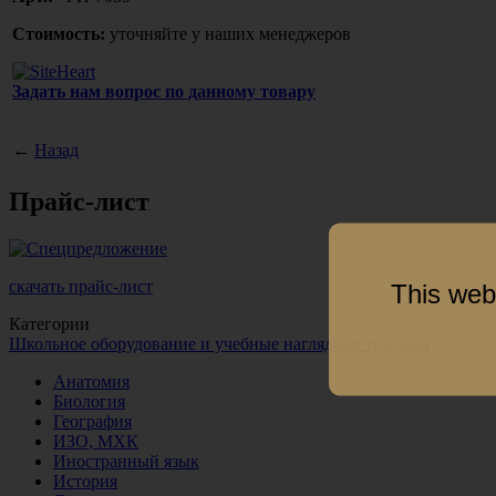
Стоимость:
уточняйте у наших менеджеров
Задать нам вопрос по данному товару
←
Назад
Прайс-лист
скачать прайс-лист
This web
Категории
Школьное оборудование и учебные наглядные пособия
Анатомия
Биология
География
ИЗО, МХК
Иностранный язык
История