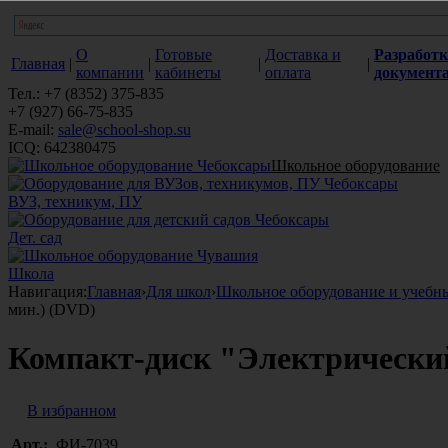
О
Готовые
Доставка и
Разработк
Главная
|
|
|
|
компании
кабинеты
оплата
документ
Тел.: +7 (8352) 375-835
+7 (927) 66-75-835
E-mail:
sale@school-shop.su
ICQ: 642380475
Школьное оборудование
ВУЗ, техникум, ПУ
Дет. сад
Школа
Навигация:
Главная
›
Для школ
›
Школьное оборудование и учебн
мин.) (DVD)
Компакт-диск "Электрический 
В избранном
Арт.:
ФИ-7039