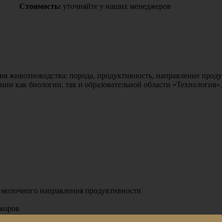
Стоимость:
уточняйте у наших менеджеров
 животноводства: порода, продуктивность, направление продук
ении как биологии, так и образовательной области «Технология»
и молочного направления продуктивности
 коров