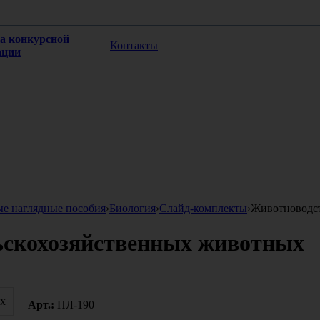
а конкурсной
|
Контакты
ации
ые наглядные пособия
›
Биология
›
Слайд-комплекты
›
Животноводст
ьскохозяйственных животных
Арт.:
ПЛ-190