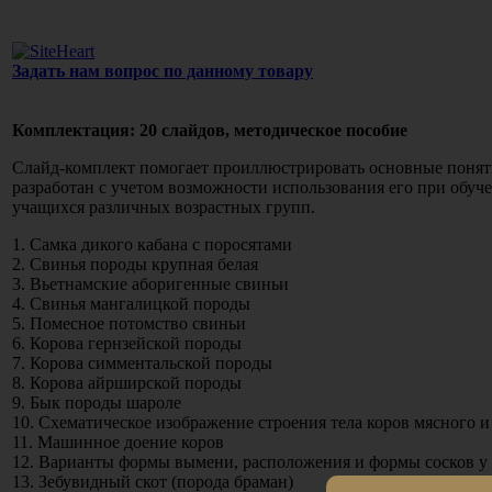
Задать нам вопрос по данному товару
Комплектация: 20 слайдов, методическое пособие
Слайд-комплект помогает проиллюстрировать основные понятия
разработан с учетом возможности использования его при обуч
учащихся различных возрастных групп.
1. Самка дикого кабана с поросятами
2. Свинья породы крупная белая
3. Вьетнамские аборигенные свиньи
4. Свинья мангалицкой породы
5. Помесное потомство свиньи
6. Корова гернзейской породы
7. Корова симментальской породы
8. Корова айрширской породы
9. Бык породы шароле
10. Схематическое изображение строения тела коров мясного 
11. Машинное доение коров
12. Варианты формы вымени, расположения и формы сосков у
13. Зебувидный скот (порода браман)