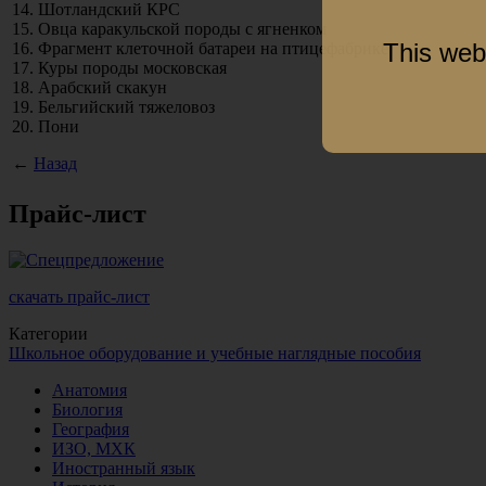
14. Шотландский КРС
15. Овца каракульской породы с ягненком
This web
16. Фрагмент клеточной батареи на птицефабрике
17. Куры породы московская
18. Арабский скакун
19. Бельгийский тяжеловоз
20. Пони
←
Назад
Прайс-лист
скачать прайс-лист
Категории
Школьное оборудование и учебные наглядные пособия
Анатомия
Биология
География
ИЗО, МХК
Иностранный язык