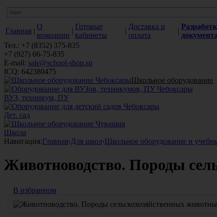
О
Готовые
Доставка и
Разработк
Главная
|
|
|
|
компании
кабинеты
оплата
документ
Тел.: +7 (8352) 375-835
+7 (927) 66-75-835
E-mail:
sale@school-shop.su
ICQ: 642380475
Школьное оборудование
ВУЗ, техникум, ПУ
Дет. сад
Школа
Навигация:
Главная
›
Для школ
›
Школьное оборудование и учебн
Животноводство. Породы сел
В избранном