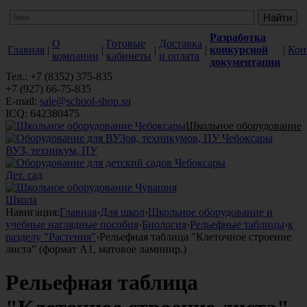
Разработка
О
Готовые
Доставка
Главная
|
|
|
|
конкурсной
|
Кон
компании
кабинеты
и оплата
документации
Тел.: +7 (8352) 375-835
+7 (927) 66-75-835
E-mail:
sale@school-shop.su
ICQ: 642380475
Школьное оборудование
ВУЗ, техникум, ПУ
Дет. сад
Школа
Навигация:
Главная
›
Для школ
›
Школьное оборудование и
учебные наглядные пособия
›
Биология
›
Рельефные таблицы
›
к
разделу "Растения"
›
Рельефная таблица "Клеточное строение
листа" (формат А1, матовое ламинир.)
Рельефная таблица