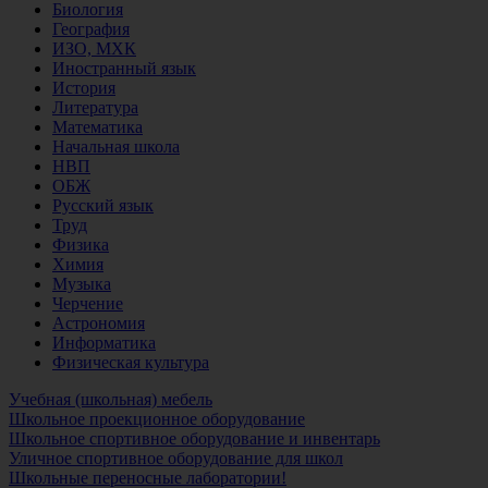
Биология
География
ИЗО, МХК
Иностранный язык
История
Литература
Математика
Начальная школа
НВП
ОБЖ
Русский язык
Труд
Физика
Химия
Музыка
Черчение
Астрономия
Информатика
Физическая культура
Учебная (школьная) мебель
Школьное проекционное оборудование
Школьное спортивное оборудование и инвентарь
Уличное спортивное оборудование для школ
Школьные переносные лаборатории!