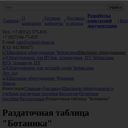
Разработка
О
Готовые
Доставка
Главная
|
|
|
|
конкурсной
|
Кон
компании
кабинеты
и оплата
документации
Тел.: +7 (8352) 375-835
+7 (927) 66-75-835
E-mail:
sale@school-shop.su
ICQ: 642380475
Школьное оборудование
ВУЗ, техникум, ПУ
Дет. сад
Школа
Навигация:
Главная
›
Для школ
›
Школьное оборудование и
учебные наглядные пособия
›
Биология
›
Печатные
пособия
›
Раздаточные
›
Раздаточная таблица "Ботаника"
Раздаточная таблица
"Ботаника"