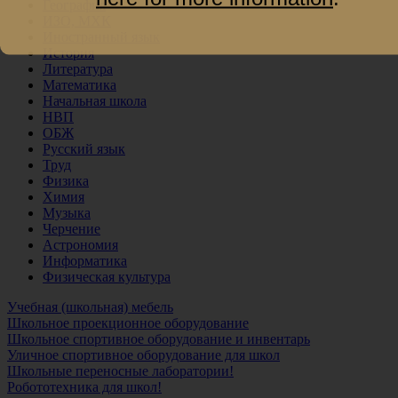
География
ИЗО, МХК
Иностранный язык
История
Литература
Математика
Начальная школа
НВП
ОБЖ
Русский язык
Труд
Физика
Химия
Музыка
Черчение
Астрономия
Информатика
Физическая культура
Учебная (школьная) мебель
Школьное проекционное оборудование
Школьное спортивное оборудование и инвентарь
Уличное спортивное оборудование для школ
Школьные переносные лаборатории!
Робототехника для школ!