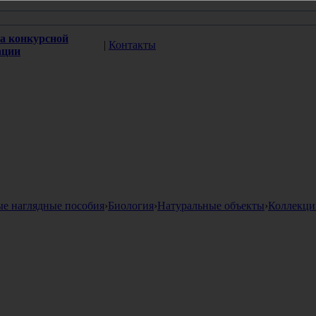
а конкурсной
|
Контакты
ации
ые наглядные пособия
›
Биология
›
Натуральные объекты
›
Коллекци