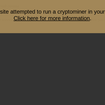
ихий океаны
site attempted to run a cryptominer in your
Click here for more information
.
ю коллекцию "Морское дно", содержащую образцы крупных раков