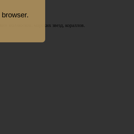
 browser.
ин моллюсков, морских звезд, кораллов.