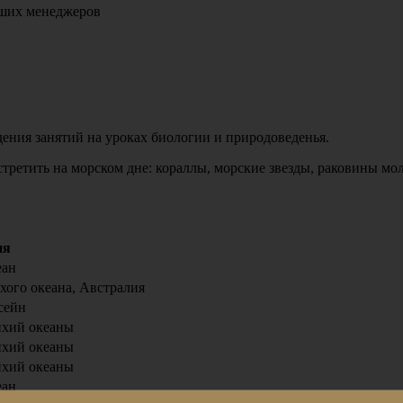
аших менеджеров
ения занятий на уроках биологии и природоведенья.
третить на морском дне: кораллы, морские звезды, раковины мо
ия
еан
хого океана, Австралия
сейн
ихий океаны
ихий океаны
ихий океаны
еан