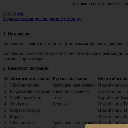
Стоимость:
уточняйте у н
Задать нам вопрос по данному товару
1. Назначение
Коллекция является демонстрационным материалом для провед
Коллекция включает биологические объекты, которые модно вс
дне моря организмов.
2. Комплект поставки
№
Латинское название
Русское название
Место обитан
1
Chlamus orange
Гребешок оранжевый
Индийский ок
2
Plagiocardium setosum
Песочное сердечко
Юго-восток Ти
3
Vexillum caffrum
- нет
Карибский бас
4
Olivia mix
Денежка
Индийский, Т
5
Морская звезда
Индийский, Т
6
Коралл
Индийский, Т
7
Chlamus viola
Гребешок фиолетовый
Индийский ок