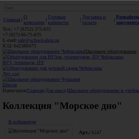
О
Готовые
Доставка и
Разработк
Главная
|
|
|
|
компании
кабинеты
оплата
документ
Тел.: +7 (8352) 375-835
+7 (927) 66-75-835
E-mail:
sale@school-shop.su
ICQ: 642380475
Школьное оборудование
ВУЗ, техникум, ПУ
Дет. сад
Школа
Навигация:
Главная
›
Для школ
›
Школьное оборудование и учебн
Коллекция "Морское дно"
В избранном
Арт.:
6247