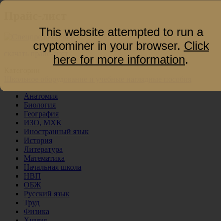
Прайс-лист
This website attempted to run a
cryptominer in your browser.
Click
скачать прайс-лист
here for more information
.
Категории
Школьное оборудование и учебные наглядные пособия
Анатомия
Биология
География
ИЗО, МХК
Иностранный язык
История
Литература
Математика
Начальная школа
НВП
ОБЖ
Русский язык
Труд
Физика
Химия