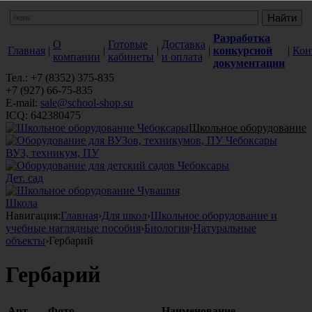
Разработка
О
Готовые
Доставка
Главная
|
|
|
|
конкурсной
|
Кон
компании
кабинеты
и оплата
документации
Тел.: +7 (8352) 375-835
+7 (927) 66-75-835
E-mail:
sale@school-shop.su
ICQ: 642380475
Школьное оборудование
ВУЗ, техникум, ПУ
Дет. сад
Школа
Навигация:
Главная
›
Для школ
›
Школьное оборудование и
учебные наглядные пособия
›
Биология
›
Натуральные
объекты
›
Гербарий
Гербарий
Арт.
Фото
Наименование