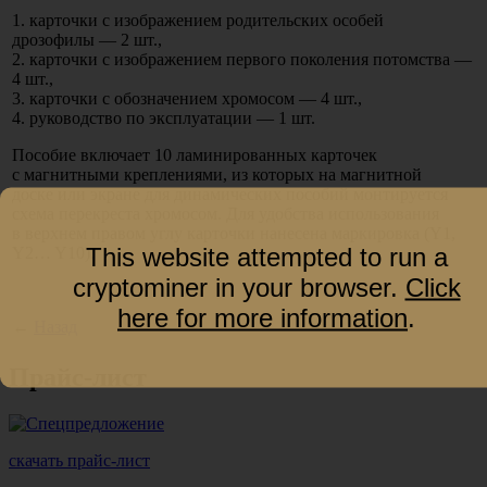
1. карточки с изображением родительских особей
дрозофилы — 2 шт.,
2. карточки с изображением первого поколения потомства —
4 шт.,
3. карточки с обозначением хромосом — 4 шт.,
4. руководство по эксплуатации — 1 шт.
Пособие включает 10 ламинированных карточек
с магнитными креплениями, из которых на магнитной
доске или экране для динамических пособий монтируется
схема перекреста хромосом. Для удобства использования
в верхнем правом углу карточки нанесена маркировка
(Y1
,
This website attempted to run a
Y2… Y10).
cryptominer in your browser.
Click
here for more information
.
←
Назад
Прайс-лист
скачать прайс-лист