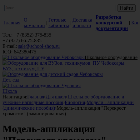
Разработка
О
Готовые
Доставка
Главная
|
|
|
|
конкурсной
|
Кон
компании
кабинеты
и оплата
документации
Тел.: +7 (8352) 375-835
+7 (927) 66-75-835
E-mail:
sale@school-shop.su
ICQ: 642380475
Школьное оборудование
ВУЗ, техникум, ПУ
Дет. сад
Школа
Навигация:
Главная
›
Для школ
›
Школьное оборудование и
учебные наглядные пособия
›
Биология
›
Модели - аппликации
(динамические пособия)
›
Модель-аппликация "Перекрест
хромосом" (ламинированная)
Модель-аппликация