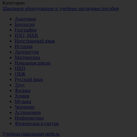
Категории
Школьное оборудование и учебные наглядные пособия
Анатомия
Биология
География
ИЗО, МХК
Иностранный язык
История
Литература
Математика
Начальная школа
НВП
ОБЖ
Русский язык
Труд
Физика
Химия
Музыка
Черчение
Астрономия
Информатика
Физическая культура
Учебная (школьная) мебель