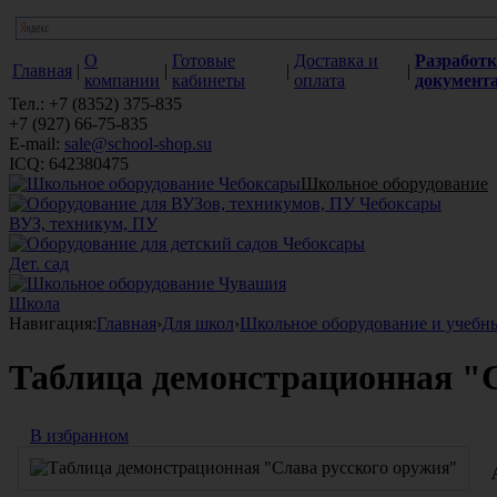
О
Готовые
Доставка и
Разработк
Главная
|
|
|
|
компании
кабинеты
оплата
документ
Тел.: +7 (8352) 375-835
+7 (927) 66-75-835
E-mail:
sale@school-shop.su
ICQ: 642380475
Школьное оборудование
ВУЗ, техникум, ПУ
Дет. сад
Школа
Навигация:
Главная
›
Для школ
›
Школьное оборудование и учебн
Таблица демонстрационная "
В избранном