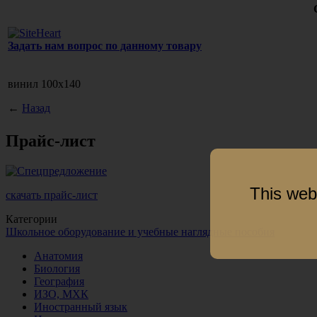
Задать нам вопрос по данному товару
винил 100х140
←
Назад
Прайс-лист
This web
скачать прайс-лист
Категории
Школьное оборудование и учебные наглядные пособия
Анатомия
Биология
География
ИЗО, МХК
Иностранный язык