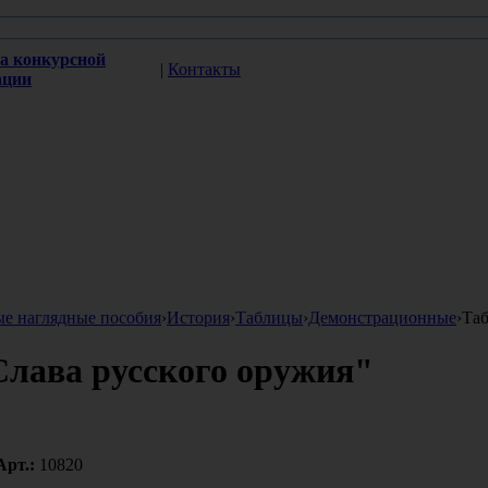
а конкурсной
|
Контакты
ации
ые наглядные пособия
›
История
›
Таблицы
›
Демонстрационные
›
Таб
Слава русского оружия"
Арт.:
10820