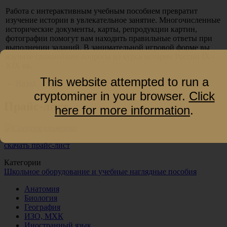
Работа с интерактивным учебным пособием превратит
изучение истории в увлекательное занятие. Многочисленные
исторические документы, карты, репродукции картин,
фотографии помогут вам находить правильные ответы при
выполнении заданий. В занимательной игровой форме вы
изучите сложнейшие вопросы из курса истории России IХ–
ХIХ вв.
This website attempted to run a
←
Назад
cryptominer in your browser.
Click
Прайс-лист
here for more information
.
скачать прайс-лист
Категории
Школьное оборудование и учебные наглядные пособия
Анатомия
Биология
География
ИЗО, МХК
Иностранный язык