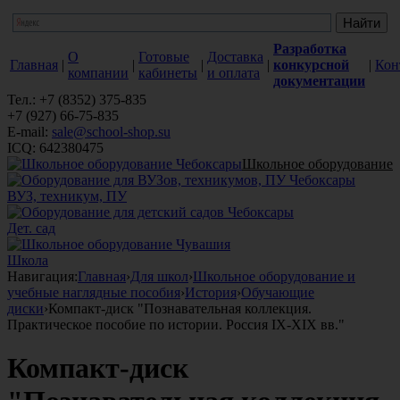
Разработка
О
Готовые
Доставка
Главная
|
|
|
|
конкурсной
|
Кон
компании
кабинеты
и оплата
документации
Тел.: +7 (8352) 375-835
+7 (927) 66-75-835
E-mail:
sale@school-shop.su
ICQ: 642380475
Школьное оборудование
ВУЗ, техникум, ПУ
Дет. сад
Школа
Навигация:
Главная
›
Для школ
›
Школьное оборудование и
учебные наглядные пособия
›
История
›
Обучающие
диски
›
Компакт-диск "Познавательная коллекция.
Практическое пособие по истории. Россия IХ-ХIХ вв."
Компакт-диск