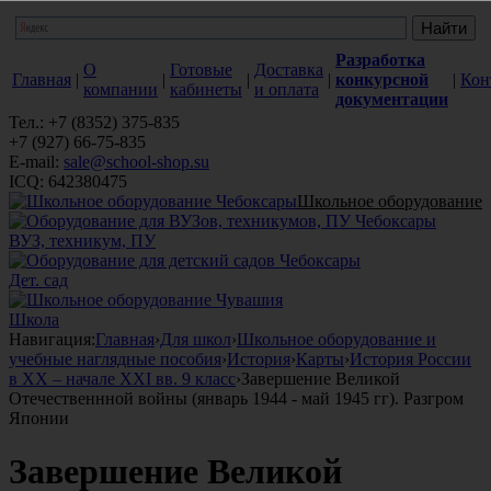
Разработка
О
Готовые
Доставка
Главная
|
|
|
|
конкурсной
|
Кон
компании
кабинеты
и оплата
документации
Тел.: +7 (8352) 375-835
+7 (927) 66-75-835
E-mail:
sale@school-shop.su
ICQ: 642380475
Школьное оборудование
ВУЗ, техникум, ПУ
Дет. сад
Школа
Навигация:
Главная
›
Для школ
›
Школьное оборудование и
учебные наглядные пособия
›
История
›
Карты
›
История России
в XX – начале XXI вв. 9 класс
›
Завершение Великой
Отечественнной войны (январь 1944 - май 1945 гг). Разгром
Японии
Завершение Великой