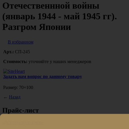
Отечественнной войны
(январь 1944 - май 1945 гг).
Разгром Японии
В избранном
Арт.:
СП-245
Стоимость:
уточняйте у наших менеджеров
Задать нам вопрос по данному товару
Размер: 70×100
←
Назад
Прайс-лист