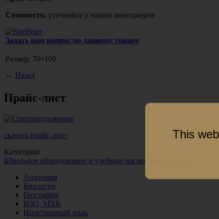
Стоимость:
уточняйте у наших менеджеров
Задать нам вопрос по данному товару
Размер: 70×100
←
Назад
Прайс-лист
This web
скачать прайс-лист
Категории
Школьное оборудование и учебные наглядные пособия
Анатомия
Биология
География
ИЗО, МХК
Иностранный язык