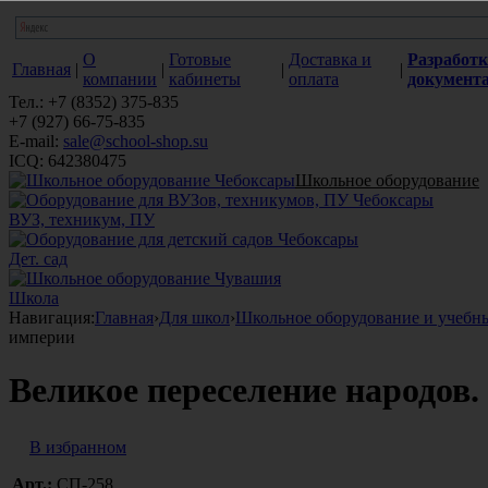
О
Готовые
Доставка и
Разработк
Главная
|
|
|
|
компании
кабинеты
оплата
документ
Тел.: +7 (8352) 375-835
+7 (927) 66-75-835
E-mail:
sale@school-shop.su
ICQ: 642380475
Школьное оборудование
ВУЗ, техникум, ПУ
Дет. сад
Школа
Навигация:
Главная
›
Для школ
›
Школьное оборудование и учебн
империи
Великое переселение народов
В избранном
Арт.:
СП-258