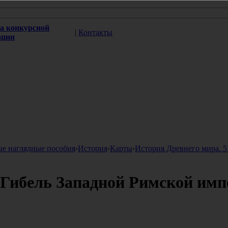
а конкурсной
|
Контакты
ации
ые наглядные пособия
›
История
›
Карты
›
История Древнего мира. 5
. Гибель Западной Римской им