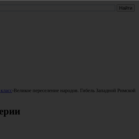
 класс
›
Великое переселение народов. Гибель Западной Римской
перии