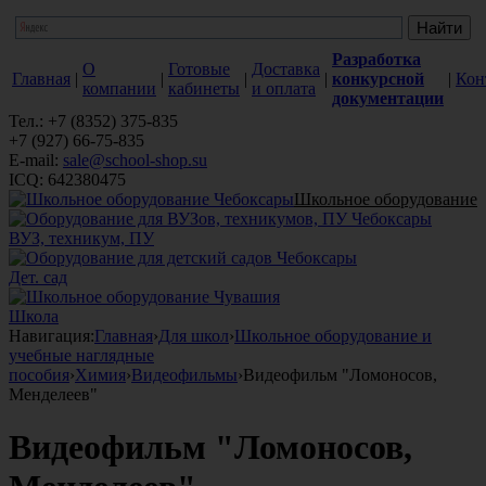
Разработка
О
Готовые
Доставка
Главная
|
|
|
|
конкурсной
|
Кон
компании
кабинеты
и оплата
документации
Тел.: +7 (8352) 375-835
+7 (927) 66-75-835
E-mail:
sale@school-shop.su
ICQ: 642380475
Школьное оборудование
ВУЗ, техникум, ПУ
Дет. сад
Школа
Навигация:
Главная
›
Для школ
›
Школьное оборудование и
учебные наглядные
пособия
›
Химия
›
Видеофильмы
›
Видеофильм "Ломоносов,
Менделеев"
Видеофильм "Ломоносов,