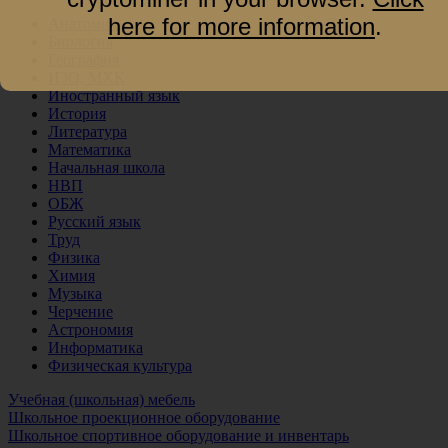
here for more information
.
Анатомия
Биология
География
ИЗО, МХК
Иностранный язык
История
Литература
Математика
Начальная школа
НВП
ОБЖ
Русский язык
Труд
Физика
Химия
Музыка
Черчение
Астрономия
Информатика
Физическая культура
Учебная (школьная) мебель
Школьное проекционное оборудование
Школьное спортивное оборудование и инвентарь