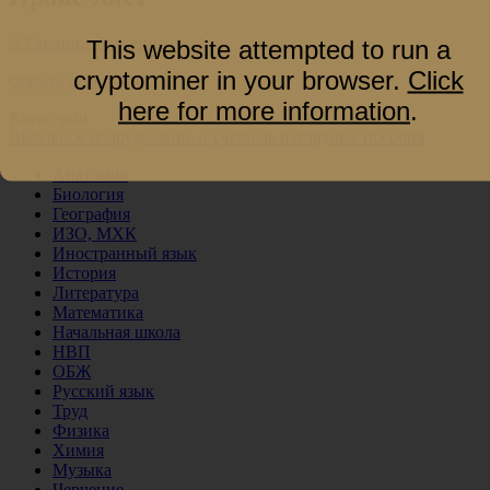
This website attempted to run a
cryptominer in your browser.
Click
скачать прайс-лист
here for more information
.
Категории
Школьное оборудование и учебные наглядные пособия
Анатомия
Биология
География
ИЗО, МХК
Иностранный язык
История
Литература
Математика
Начальная школа
НВП
ОБЖ
Русский язык
Труд
Физика
Химия
Музыка
Черчение