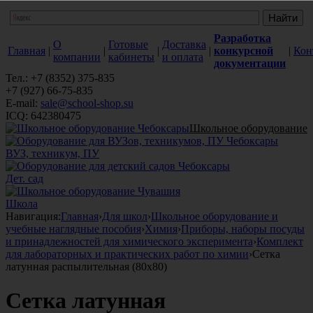
Разработка
О
Готовые
Доставка
Главная
|
|
|
|
конкурсной
|
Кон
компании
кабинеты
и оплата
документации
Тел.: +7 (8352) 375-835
+7 (927) 66-75-835
E-mail:
sale@school-shop.su
ICQ: 642380475
Школьное оборудование
ВУЗ, техникум, ПУ
Дет. сад
Школа
Навигация:
Главная
›
Для школ
›
Школьное оборудование и
учебные наглядные пособия
›
Химия
›
Приборы, наборы посуды
и принадлежностей для химического эксперимента
›
Комплект
для лабораторных и практических работ по химии
›
Сетка
латунная распылительная (80х80)
Сетка латунная