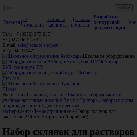
Разработка
О
Готовые
Доставка
Главная
|
|
|
|
конкурсной
|
Кон
компании
кабинеты
и оплата
документации
Тел.: +7 (8352) 375-835
+7 (927) 66-75-835
E-mail:
sale@school-shop.su
ICQ: 642380475
Школьное оборудование
ВУЗ, техникум, ПУ
Дет. сад
Школа
Навигация:
Главная
›
Для школ
›
Школьное оборудование и
учебные наглядные пособия
›
Химия
›
Приборы, наборы посуды
и принадлежностей для химического
эксперимента
›
Демонстрационные
›
Набор склянок для
растворов 250 мл. (с притертой пробкой)
Набор склянок для растворов