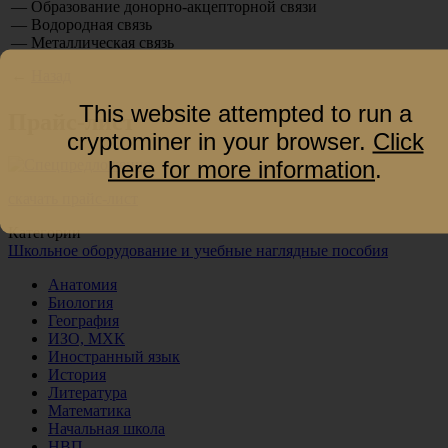
— Образование донорно-акцепторной связи
— Водородная связь
— Металлическая связь
←
Назад
This website attempted to run a
Прайс-лист
cryptominer in your browser.
Click
here for more information
.
скачать прайс-лист
Категории
Школьное оборудование и учебные наглядные пособия
Анатомия
Биология
География
ИЗО, МХК
Иностранный язык
История
Литература
Математика
Начальная школа
НВП