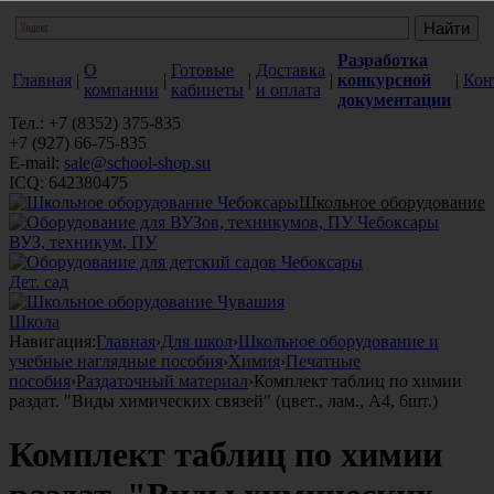
Разработка
О
Готовые
Доставка
Главная
|
|
|
|
конкурсной
|
Кон
компании
кабинеты
и оплата
документации
Тел.: +7 (8352) 375-835
+7 (927) 66-75-835
E-mail:
sale@school-shop.su
ICQ: 642380475
Школьное оборудование
ВУЗ, техникум, ПУ
Дет. сад
Школа
Навигация:
Главная
›
Для школ
›
Школьное оборудование и
учебные наглядные пособия
›
Химия
›
Печатные
пособия
›
Раздаточный материал
›
Комплект таблиц по химии
раздат. "Виды химических связей" (цвет., лам., А4, 6шт.)
Комплект таблиц по химии