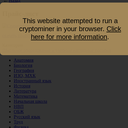
←
Назад
Прайс-лист
This website attempted to run a
cryptominer in your browser.
Click
here for more information
.
скачать прайс-лист
Категории
Школьное оборудование и учебные наглядные пособия
Анатомия
Биология
География
ИЗО, МХК
Иностранный язык
История
Литература
Математика
Начальная школа
НВП
ОБЖ
Русский язык
Труд
Физика