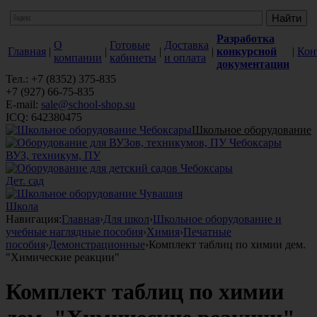
Разработка
О
Готовые
Доставка
Главная
|
|
|
|
конкурсной
|
Кон
компании
кабинеты
и оплата
документации
Тел.: +7 (8352) 375-835
+7 (927) 66-75-835
E-mail:
sale@school-shop.su
ICQ: 642380475
Школьное оборудование
ВУЗ, техникум, ПУ
Дет. сад
Школа
Навигация:
Главная
›
Для школ
›
Школьное оборудование и
учебные наглядные пособия
›
Химия
›
Печатные
пособия
›
Демонстрационные
›
Комплект таблиц по химии дем.
"Химические реакции"
Комплект таблиц по химии