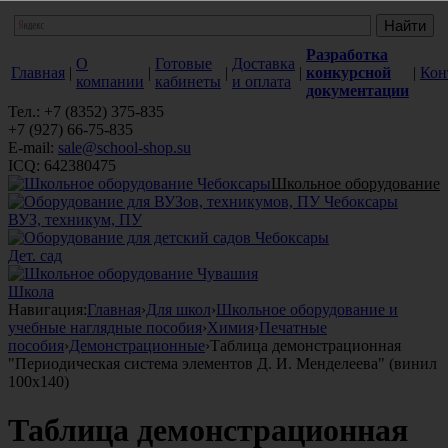
Разработка
О
Готовые
Доставка
Главная
|
|
|
|
конкурсной
|
Кон
компании
кабинеты
и оплата
документации
Тел.: +7 (8352) 375-835
+7 (927) 66-75-835
E-mail:
sale@school-shop.su
ICQ: 642380475
Школьное оборудование
ВУЗ, техникум, ПУ
Дет. сад
Школа
Навигация:
Главная
›
Для школ
›
Школьное оборудование и
учебные наглядные пособия
›
Химия
›
Печатные
пособия
›
Демонстрационные
›
Таблица демонстрационная
"Периодическая система элементов Д. И. Менделеева" (винил
100х140)
Таблица демонстрационная