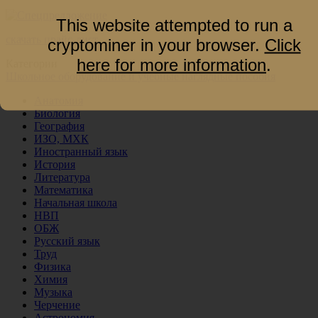
This website attempted to run a
скачать прайс-лист
cryptominer in your browser.
Click
here for more information
.
Категории
Школьное оборудование и учебные наглядные пособия
Анатомия
Биология
География
ИЗО, МХК
Иностранный язык
История
Литература
Математика
Начальная школа
НВП
ОБЖ
Русский язык
Труд
Физика
Химия
Музыка
Черчение
Астрономия