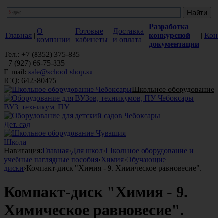
Разработка
О
Готовые
Доставка
Главная
|
|
|
|
конкурсной
|
Кон
компании
кабинеты
и оплата
документации
Тел.: +7 (8352) 375-835
+7 (927) 66-75-835
E-mail:
sale@school-shop.su
ICQ: 642380475
Школьное оборудование
ВУЗ, техникум, ПУ
Дет. сад
Школа
Навигация:
Главная
›
Для школ
›
Школьное оборудование и
учебные наглядные пособия
›
Химия
›
Обучающие
диски
›
Компакт-диск "Химия - 9. Химическое равновесие".
Компакт-диск "Химия - 9.
Химическое равновесие".