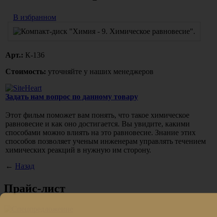
В избранном
Арт.:
К-136
Стоимость:
уточняйте у наших менеджеров
Задать нам вопрос по данному товару
Этот фильм поможет вам понять, что такое химическое
равновесие и как оно достигается. Вы увидите, какими
способами можно влиять на это равновесие. Знание этих
способов позволяет ученым инженерам управлять течением
химических реакций в нужную им сторону.
←
Назад
Прайс-лист