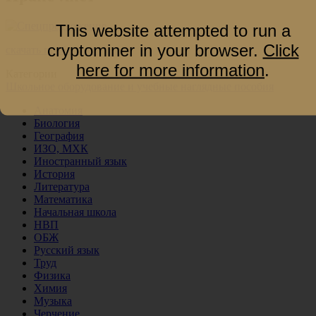
This website attempted to run a
cryptominer in your browser.
Click
скачать прайс-лист
here for more information
.
Категории
Школьное оборудование и учебные наглядные пособия
Анатомия
Биология
География
ИЗО, МХК
Иностранный язык
История
Литература
Математика
Начальная школа
НВП
ОБЖ
Русский язык
Труд
Физика
Химия
Музыка
Черчение