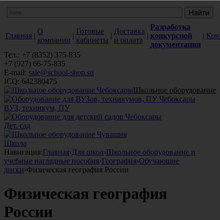
Разработка
О
Готовые
Доставка
Главная
|
|
|
|
конкурсной
|
Кон
компании
кабинеты
и оплата
документации
Тел.: +7 (8352) 375-835
+7 (927) 66-75-835
E-mail:
sale@school-shop.su
ICQ: 642380475
Школьное оборудование
ВУЗ, техникум, ПУ
Дет. сад
Школа
Навигация:
Главная
›
Для школ
›
Школьное оборудование и
учебные наглядные пособия
›
География
›
Обучающие
диски
›
Физическая география России
Физическая география
России