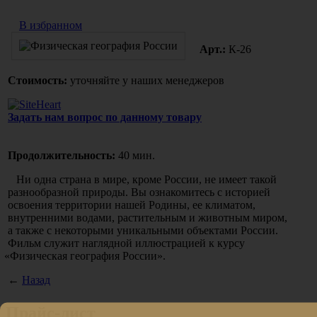
В избранном
Арт.:
К-26
Стоимость:
уточняйте у наших менеджеров
Задать нам вопрос по данному товару
Продолжительность:
40 мин.
Ни одна страна в мире, кроме России, не имеет такой
разнообразной природы. Вы ознакомитесь с историей
освоения территории нашей Родины, ее климатом,
внутренними водами, растительным и животным миром,
а также с некоторыми уникальными объектами России.
Фильм служит наглядной иллюстрацией к курсу
«Физическая
география России».
←
Назад
Прайс-лист