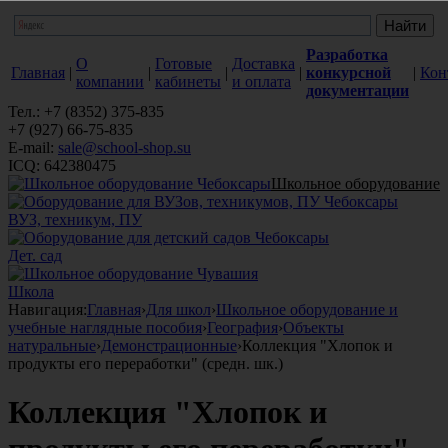
Разработка
О
Готовые
Доставка
Главная
|
|
|
|
конкурсной
|
Кон
компании
кабинеты
и оплата
документации
Тел.: +7 (8352) 375-835
+7 (927) 66-75-835
E-mail:
sale@school-shop.su
ICQ: 642380475
Школьное оборудование
ВУЗ, техникум, ПУ
Дет. сад
Школа
Навигация:
Главная
›
Для школ
›
Школьное оборудование и
учебные наглядные пособия
›
География
›
Объекты
натуральные
›
Демонстрационные
›
Коллекция "Хлопок и
продукты его переработки" (средн. шк.)
Коллекция "Хлопок и