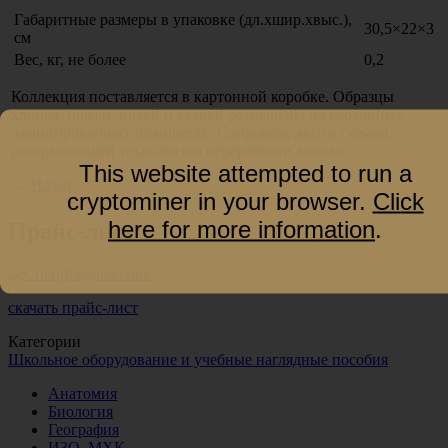
Габаритные размеры в упаковке
(дл
.хшир.хвыс.),
30,5×22×3
см
Вес, кг, не более
0,2
Коллекция поставляется в картонной коробке. Образцы
хлопка, пряжи, нитей и тканей размещены на картонных
ламинированных планшетах. Сопровождаются схемой,
раскрывающей технологию переработки хлопка.
This website attempted to run a
←
Назад
cryptominer in your browser.
Click
here for more information
.
Прайс-лист
скачать прайс-лист
Категории
Школьное оборудование и учебные наглядные пособия
Анатомия
Биология
География
ИЗО, МХК