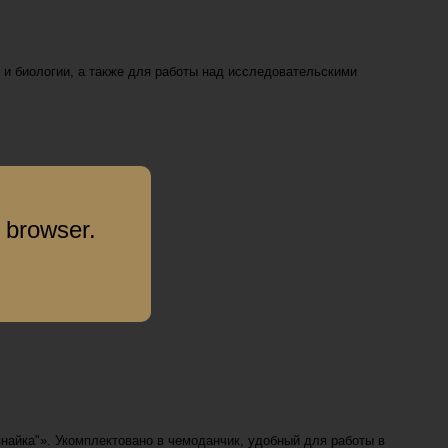
 и биологии, а также для работы над исследовательскими
 browser.
найка"». Укомплектовано в чемоданчик, удобный для работы в