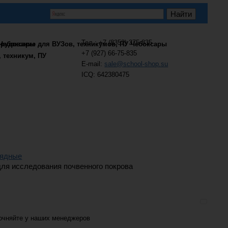
Тел.: +7 (8352) 375-835
+7 (927) 66-75-835
, техникум, ПУ
E-mail:
sale@school-shop.su
ICQ: 642380475
лядные
для исследования почвенного покрова
очняйте у наших менеджеров