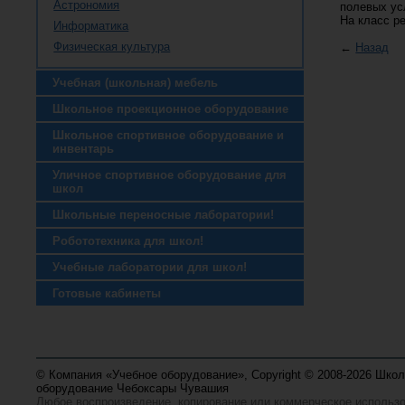
Астрономия
полевых ус
На класс р
Информатика
Физическая культура
←
Назад
Учебная (школьная) мебель
Школьное проекционное оборудование
Школьное спортивное оборудование и
инвентарь
Уличное спортивное оборудование для
школ
Школьные переносные лаборатории!
Робототехника для школ!
Учебные лаборатории для школ!
Готовые кабинеты
© Компания «Учебное оборудование», Copyright © 2008-2026 Шко
оборудование Чебоксары Чувашия
Любое воспроизведение, копирование или коммерческое использ