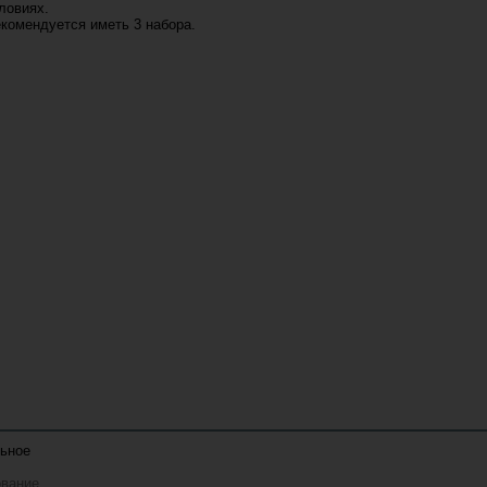
ловиях.
екомендуется иметь 3 набора.
льное
ование