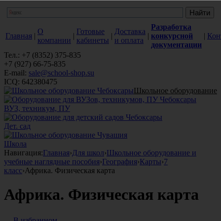
Разработка
О
Готовые
Доставка
Главная
|
|
|
|
конкурсной
|
Кон
компании
кабинеты
и оплата
документации
Тел.: +7 (8352) 375-835
+7 (927) 66-75-835
E-mail:
sale@school-shop.su
ICQ: 642380475
Школьное оборудование
ВУЗ, техникум, ПУ
Дет. сад
Школа
Навигация:
Главная
›
Для школ
›
Школьное оборудование и
учебные наглядные пособия
›
География
›
Карты
›
7
класс
›
Африка. Физическая карта
Африка. Физическая карта
В избранном