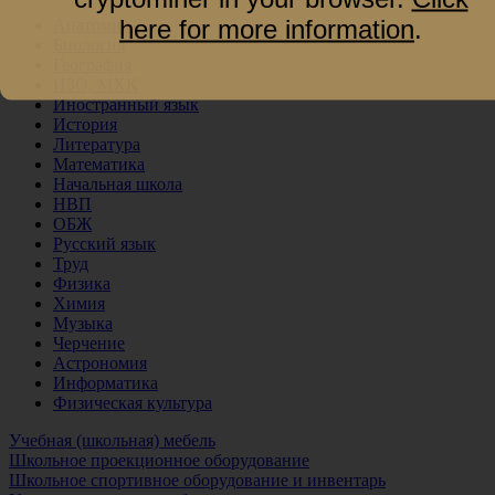
here for more information
.
Анатомия
Биология
География
ИЗО, МХК
Иностранный язык
История
Литература
Математика
Начальная школа
НВП
ОБЖ
Русский язык
Труд
Физика
Химия
Музыка
Черчение
Астрономия
Информатика
Физическая культура
Учебная (школьная) мебель
Школьное проекционное оборудование
Школьное спортивное оборудование и инвентарь