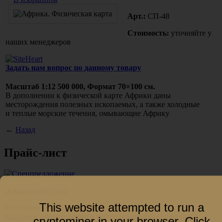
Арт.:
СП-48
Стоимость:
уточняйте у
наших менеджеров
Задать нам вопрос по данному товару
Масштаб 1:12 500 000, Формат 70×100 см.
В дополнении к физической карте Африки даны
месторождения полезных ископаемых, а также холодные
и теплые морские течения, омывающие Африку
←
Назад
Прайс-лист
скачать прайс-лист
This website attempted to run a
Категории
Школьное оборудование и учебные наглядные пособия
cryptominer in your browser.
Click