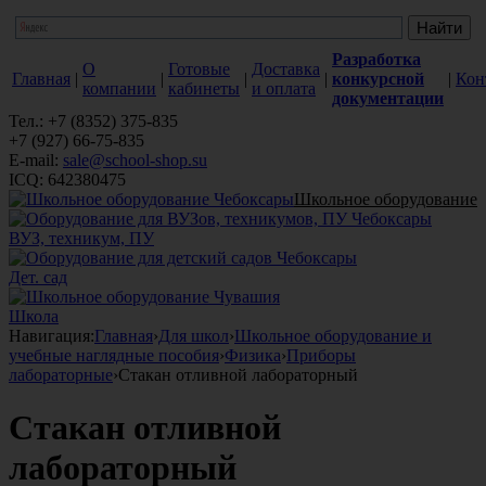
Разработка
О
Готовые
Доставка
Главная
|
|
|
|
конкурсной
|
Кон
компании
кабинеты
и оплата
документации
Тел.: +7 (8352) 375-835
+7 (927) 66-75-835
E-mail:
sale@school-shop.su
ICQ: 642380475
Школьное оборудование
ВУЗ, техникум, ПУ
Дет. сад
Школа
Навигация:
Главная
›
Для школ
›
Школьное оборудование и
учебные наглядные пособия
›
Физика
›
Приборы
лабораторные
›
Стакан отливной лабораторный
Стакан отливной
лабораторный