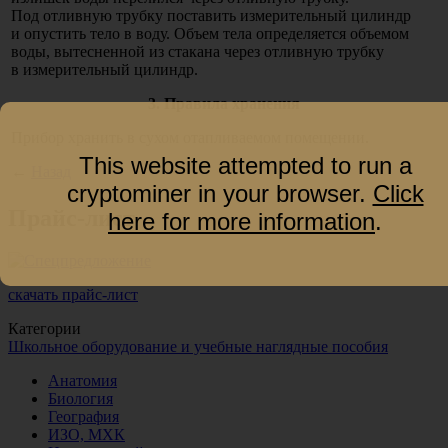
Под отливную трубку поставить измерительный цилиндр
и опустить тело в воду. Объем тела определяется объемом
воды, вытесненной из стакана через отливную трубку
в измерительный цилиндр.
3. Правила хранения
Прибор хранить в сухом отапливаемом помещении.
This website attempted to run a
←
Назад
cryptominer in your browser.
Click
Прайс-лист
here for more information
.
скачать прайс-лист
Категории
Школьное оборудование и учебные наглядные пособия
Анатомия
Биология
География
ИЗО, МХК