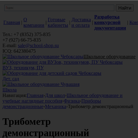
Разработка
О
Готовые
Доставка
Главная
|
|
|
|
конкурсной
|
Кон
компании
кабинеты
и оплата
документации
Тел.: +7 (8352) 375-835
+7 (927) 66-75-835
E-mail:
sale@school-shop.su
ICQ: 642380475
Школьное оборудование
ВУЗ, техникум, ПУ
Дет. сад
Школа
Навигация:
Главная
›
Для школ
›
Школьное оборудование и
учебные наглядные пособия
›
Физика
›
Приборы
демонстрационные
›
Механика
›
Трибометр демонстрационный
Трибометр
демонстрационный