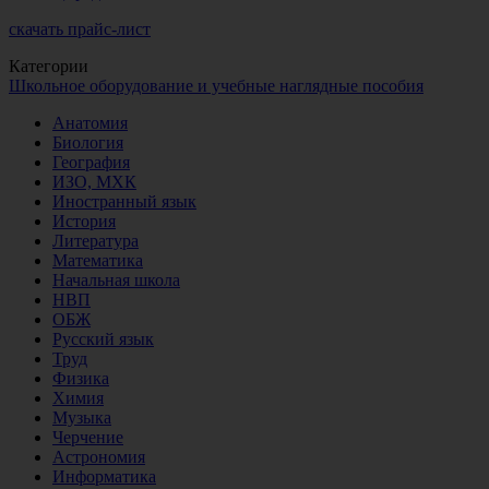
скачать прайс-лист
Категории
Школьное оборудование и учебные наглядные пособия
Анатомия
Биология
География
ИЗО, МХК
Иностранный язык
История
Литература
Математика
Начальная школа
НВП
ОБЖ
Русский язык
Труд
Физика
Химия
Музыка
Черчение
Астрономия
Информатика