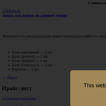
Стоимость
Задать нам вопрос по данному товару
Используется для проведения демонстрационных работ по меха
Блок одинарный — 2 шт.
Блок двойной — 1 шт.
Блок тройной — 1 шт.
Блок полиспаста — 1 шт.
Коробка — 1 шт.
←
Назад
This web
Прайс-лист