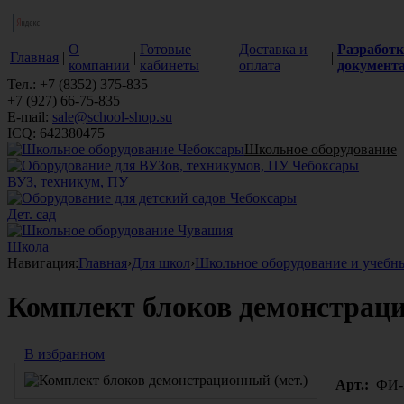
О
Готовые
Доставка и
Разработк
Главная
|
|
|
|
компании
кабинеты
оплата
документ
Тел.: +7 (8352) 375-835
+7 (927) 66-75-835
E-mail:
sale@school-shop.su
ICQ: 642380475
Школьное оборудование
ВУЗ, техникум, ПУ
Дет. сад
Школа
Навигация:
Главная
›
Для школ
›
Школьное оборудование и учебн
Комплект блоков демонстраци
В избранном
Арт.:
ФИ-