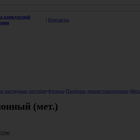
а конкурсной
|
Контакты
ации
ые наглядные пособия
›
Физика
›
Приборы демонстрационные
›
Мех
онный (мет.)
3296