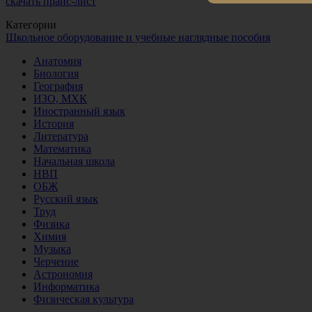
скачать прайс-лист
Категории
Школьное оборудование и учебные наглядные пособия
Анатомия
Биология
География
ИЗО, МХК
Иностранный язык
История
Литература
Математика
Начальная школа
НВП
ОБЖ
Русский язык
Труд
Физика
Химия
Музыка
Черчение
Астрономия
Информатика
Физическая культура