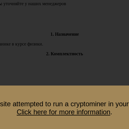
:
уточняйте у наших менеджеров
1. Назначение
нике в курсе физики.
2. Комплектность
site attempted to run a cryptominer in your
Click here for more information
.