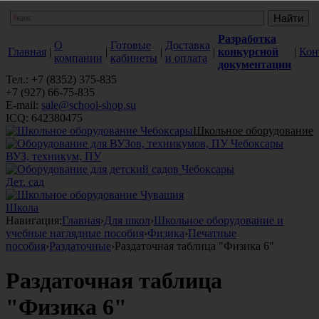
Разработка
О
Готовые
Доставка
Главная
|
|
|
|
конкурсной
|
Кон
компании
кабинеты
и оплата
документации
Тел.: +7 (8352) 375-835
+7 (927) 66-75-835
E-mail:
sale@school-shop.su
ICQ: 642380475
Школьное оборудование
ВУЗ, техникум, ПУ
Дет. сад
Школа
Навигация:
Главная
›
Для школ
›
Школьное оборудование и
учебные наглядные пособия
›
Физика
›
Печатные
пособия
›
Раздаточные
›
Раздаточная таблица "Физика 6"
Раздаточная таблица
"Физика 6"