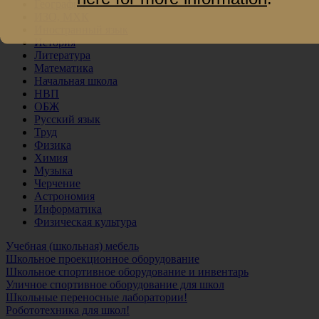
География
ИЗО, МХК
Иностранный язык
История
Литература
Математика
Начальная школа
НВП
ОБЖ
Русский язык
Труд
Физика
Химия
Музыка
Черчение
Астрономия
Информатика
Физическая культура
Учебная (школьная) мебель
Школьное проекционное оборудование
Школьное спортивное оборудование и инвентарь
Уличное спортивное оборудование для школ
Школьные переносные лаборатории!
Робототехника для школ!