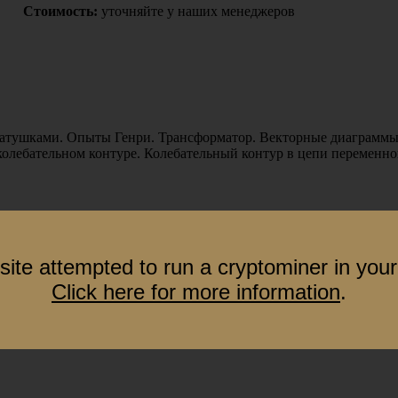
Стоимость:
уточняйте у наших менеджеров
тушками. Опыты Генри. Трансформатор. Векторные диаграммы. 
колебательном контуре. Колебательный контур в цепи переменно
site attempted to run a cryptominer in your
Click here for more information
.