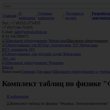
О
Готовые
Доставка и
Разработк
Главная
|
|
|
|
компании
кабинеты
оплата
документ
Тел.: +7 (8352) 375-835
+7 (927) 66-75-835
E-mail:
sale@school-shop.su
ICQ: 642380475
Школьное оборудование
ВУЗ, техникум, ПУ
Дет. сад
Школа
Навигация:
Главная
›
Для школ
›
Школьное оборудование и учебн
Комплект таблиц по физике 
В избранном