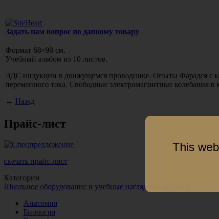
Задать нам вопрос по данному товару
Формат 68×98 см.
Учебный альбом из 10 листов.
ЭДС индукции в движущемся проводнике. Опыты Фарадея с ка
переменного тока. Свободные электромагнитные колебания в 
←
Назад
Прайс-лист
This web
скачать прайс-лист
Категории
Школьное оборудование и учебные наглядные пособия
Анатомия
Биология