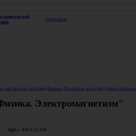
а конкурсной
|
Контакты
ации
ые наглядные пособия
›
Физика
›
Печатные пособия
›
Демонстрацио
"Физика. Электромагнетизм"
Арт.:
ФИ-СП-169