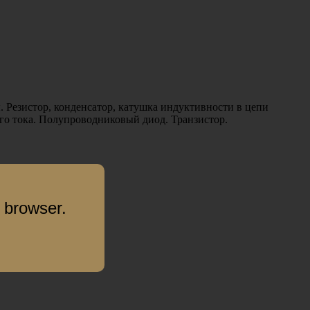
Резистор, конденсатор, катушка индуктивности в цепи
го тока. Полупроводниковый диод. Транзистор.
 browser.