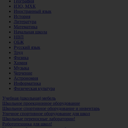
География
ИЗО, МХК
Иностранный язык
История
Литература
Математика
Начальная школа
НВП
ОБЖ
Русский язык
Труд
Физика
Химия
Музыка
Черчение
Астрономия
Информатика
Физическая культура
Учебная (школьная) мебель
Школьное проекционное оборудование
Школьное спортивное оборудование и инвентарь
Уличное спортивное оборудование для школ
Школьные переносные лаборатории!
Робототехника для школ!