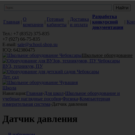
Разработка
О
Готовые
Доставка
Главная
|
|
|
|
конкурсной
|
Кон
компании
кабинеты
и оплата
документации
Тел.: +7 (8352) 375-835
+7 (927) 66-75-835
E-mail:
sale@school-shop.su
ICQ: 642380475
Школьное оборудование
ВУЗ, техникум, ПУ
Дет. сад
Школа
Навигация:
Главная
›
Для школ
›
Школьное оборудование и
учебные наглядные пособия
›
Физика
›
Компьютерная
измерительная система
›
Датчик давления
Датчик давления
В избранном