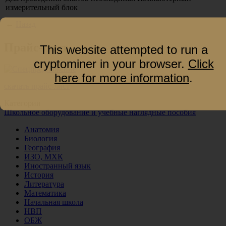
измерительный блок
←
Назад
Прайс-лист
This website attempted to run a
cryptominer in your browser.
Click
here for more information
.
скачать прайс-лист
Категории
Школьное оборудование и учебные наглядные пособия
Анатомия
Биология
География
ИЗО, МХК
Иностранный язык
История
Литература
Математика
Начальная школа
НВП
ОБЖ