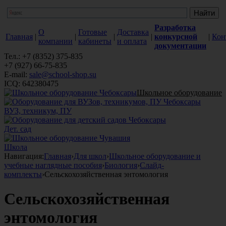
Разработка
О
Готовые
Доставка
Главная
|
|
|
|
конкурсной
|
Кон
компании
кабинеты
и оплата
документации
Тел.: +7 (8352) 375-835
+7 (927) 66-75-835
E-mail:
sale@school-shop.su
ICQ: 642380475
Школьное оборудование
ВУЗ, техникум, ПУ
Дет. сад
Школа
Навигация:
Главная
›
Для школ
›
Школьное оборудование и
учебные наглядные пособия
›
Биология
›
Слайд-
комплекты
›
Сельскохозяйственная энтомология
Сельскохозяйственная
энтомология